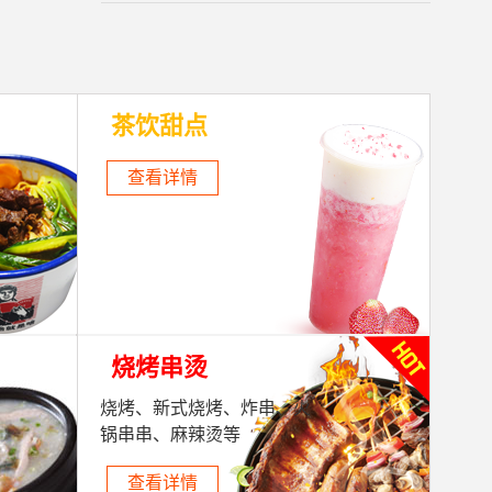
茶饮甜点
查看详情
河南安阳
王**
报名
戳子肉 烧烤
河北石家庄
邢**
预报
铁板鸡架
吉林白山
郭**
预报
茶缸饭 茶泡饭等
烧烤串烫
云南
陈**
报名
喷泉牛杂
烧烤、新式烧烤、炸串、火
湖北
陈*
报名
火锅杯 喷泉牛杂等
锅串串、麻辣烫等
福建泉州
陈**
报名
铁板鸡架 锅巴鸡
查看详情