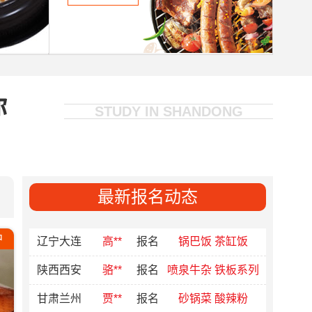
河北唐山
郑**
报名
擂椒拌饭 水果炸鸡
江苏徐州
郭**
报名
喷泉牛杂
河南郑州
郭*
预报
待定
你
江苏
陶**
预报
待定
河北秦皇岛
韩*
报名
喷泉牛杂
山东滕州
马**
预报
待定
河北石家庄
马**
报名
砂锅菜
最新报名动态
辽宁大连
高**
报名
锅巴饭 茶缸饭
中
陕西西安
骆**
报名
喷泉牛杂 铁板系列
甘肃兰州
贾**
报名
砂锅菜 酸辣粉
济南商河
袁**
报名
铁板鸡架锅巴饭