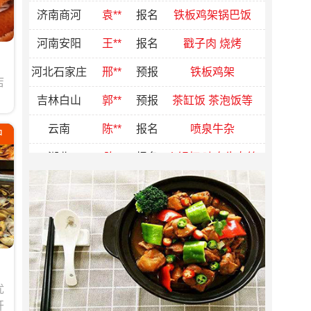
河南安阳
王**
报名
戳子肉 烧烤
河北石家庄
邢**
预报
铁板鸡架
吉林白山
郭**
预报
茶缸饭 茶泡饭等
店
云南
陈**
报名
喷泉牛杂
湖北
陈*
报名
火锅杯 喷泉牛杂等
中
立即报名
1000元助学金
福建泉州
陈**
报名
铁板鸡架 锅巴鸡
立即报名
1000元助学金
河北唐山
郑**
报名
擂椒拌饭 水果炸鸡
立即报名
1000元助学金
江苏徐州
郭**
报名
喷泉牛杂
立即报名
1000元助学金
立即报名
1000元助学金
河南郑州
郭*
预报
待定
立即报名
500元助学金
江苏
陶**
预报
待定
优
立即报名
300元助学金
河北秦皇岛
韩*
报名
喷泉牛杂
开