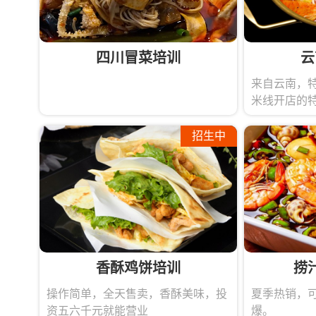
四川冒菜培训
云
来自云南，
米线开店的
招生中
砂锅系列
150
锅巴饭
100
锡纸烧
100
茶缸饭
100
喷泉牛杂
50人
香酥鸡饼培训
捞
茶缸串串
100
操作简单，全天售卖，香酥美味，投
夏季热销，
油炸串串馍
120
资五六千元就能营业
爆。