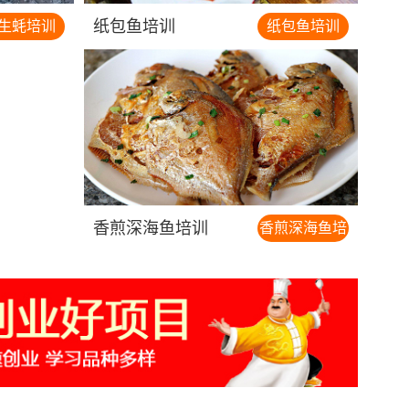
纸包鱼培训
生蚝培训
纸包鱼培训
济南商河
袁**
报名
铁板鸡架锅巴饭
河南安阳
王**
报名
戳子肉 烧烤
香煎深海鱼培训
香煎深海鱼培
训