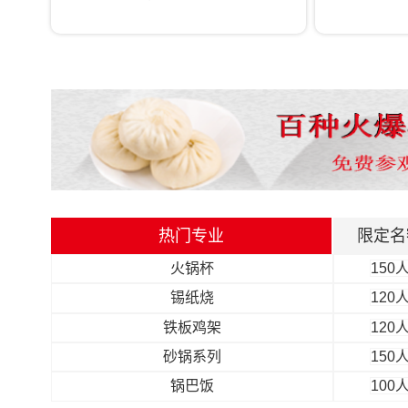
脆皮五花肉
120
石锅菜
120
戳子肉
120
水果炸鸡
120
打边炉
150
麻辣甲鱼
150
茶泡饭
100
蟹黄锅巴鸡
120
热门专业
限定名
火锅杯
150
锡纸烧
120
铁板鸡架
120
砂锅系列
150
锅巴饭
100
锡纸烧
100