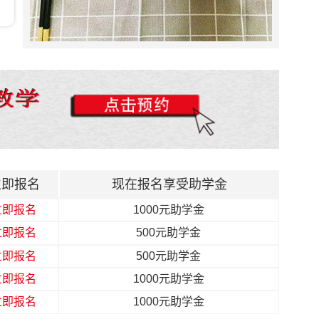
立即报名
1000元助学金
山东滕州
马**
预报
待定
立即报名
500元助学金
立即报名
1000元助学金
河北石家庄
马**
报名
砂锅菜
立即报名
500元助学金
辽宁大连
高**
报名
锅巴饭 茶缸饭
立即报名
1000元助学金
陕西西安
骆**
报名
喷泉牛杂 铁板系列
立即报名
1000元助学金
甘肃兰州
贾**
报名
砂锅菜 酸辣粉
立即报名
500元助学金
立即报名
500元助学金
济南商河
袁**
报名
铁板鸡架锅巴饭
立即报名
现在报名享受助学金
立即报名
1000元助学金
河南安阳
王**
报名
戳子肉 烧烤
立即报名
500元助学金
河北石家庄
邢**
预报
铁板鸡架
立即报名
500元助学金
吉林白山
郭**
预报
茶缸饭 茶泡饭等
立即报名
1000元助学金
立即报名
1000元助学金
云南
陈**
报名
喷泉牛杂
立即报名
1000元助学金
湖北
陈*
报名
火锅杯 喷泉牛杂等