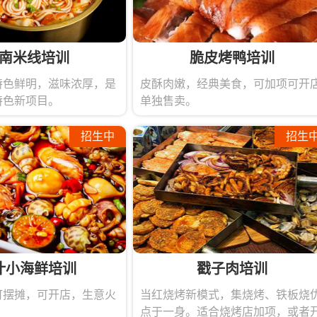
南米线培训
脆皮烤鸭培训
特色鲜明，滋味浓厚，是
皮酥肉嫩，经典美食，可加项可开
特色新项目。
单独售卖。
招生中
招生
人
33人
视频教程
人
22人
设备、视频教程
人
8人
视频教程
人
23人
视频教程
39人
喷泉牛杂车、视频教程
汁小海鲜培训
戳子肉培训
人
26人
视频教程
可摆摊，可开店，生意火
当红烧烤新模式，集烧烤、铁板烧
人
16人
视频教程
点于一身。适合烧烤店加项，或者