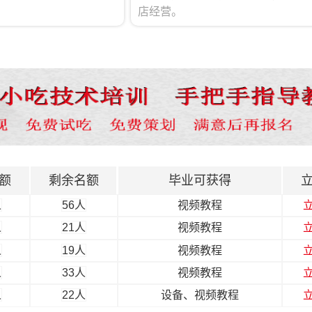
人
26人
视频教程
店经营。
人
55人
视频教程
人
12人
视频教程
人
23人
视频教程
人
66人
视频教程、店铺方案等
人
60人
视频教程
人
11人
视频教程
人
19人
视频教程
额
剩余名额
毕业可获得
人
56人
视频教程
人
21人
视频教程
人
19人
视频教程
人
33人
视频教程
人
22人
设备、视频教程
人
8人
视频教程