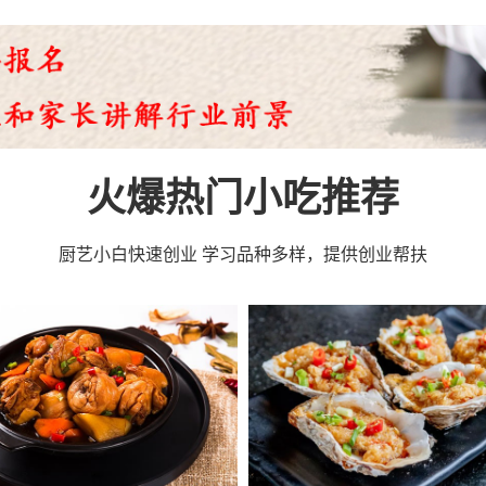
人
23人
视频教程
39人
喷泉牛杂车、视频教程
人
26人
视频教程
人
16人
视频教程
人
26人
视频教程
人
55人
视频教程
火爆热门小吃推荐
人
12人
视频教程
厨艺小白快速创业 学习品种多样，提供创业帮扶