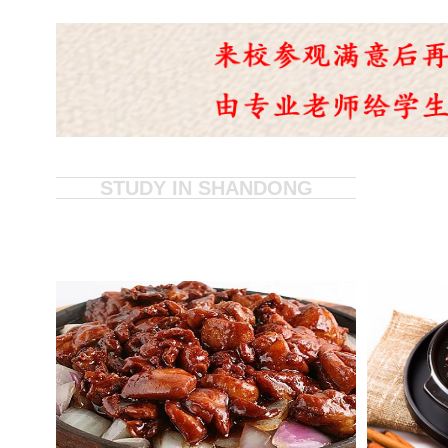
茶缸饭
100
喷泉牛杂
50人
茶缸串串
100
油炸串串馍
120
脆皮五花肉
120
石锅菜
120
戳子肉
120