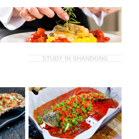
立即报名
1000元助学金
福建泉州
陈**
报名
铁板鸡架 锅巴鸡
立即报名
1000元助学金
立即报名
500元助学金
河北唐山
郑**
报名
擂椒拌饭 水果炸鸡
立即报名
300元助学金
江苏徐州
郭**
报名
喷泉牛杂
立即报名
1000元助学金
河南郑州
郭*
预报
待定
立即报名
500元助学金
江苏
陶**
预报
待定
立即报名
1000元助学金
河北秦皇岛
韩*
报名
喷泉牛杂
山东滕州
马**
预报
待定
河北石家庄
马**
报名
砂锅菜
辽宁大连
高**
报名
锅巴饭 茶缸饭
陕西西安
骆**
报名
喷泉牛杂 铁板系列
甘肃兰州
贾**
报名
砂锅菜 酸辣粉