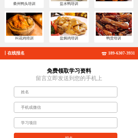
衢州鸭头培训
盐水鸭培训
叫花鸡培训
盐焗鸡培训
鸭货培训
丨
在线报名
189-6307-3931
免费领取学习资料
留言立即发送到您的手机上