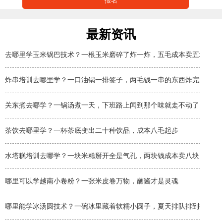
最新资讯
去哪里学玉米锅巴技术？一根玉米磨碎了炸一炸，五毛成本卖五块
炸串培训去哪里学？一口油锅一排签子，两毛钱一串的东西炸完卖两块
关东煮去哪学？一锅汤煮一天，下班路上闻到那个味就走不动了
茶饮去哪里学？一杯茶底变出二十种饮品，成本八毛起步
水塔糕培训去哪学？一块米糕掰开全是气孔，两块钱成本卖八块
哪里可以学越南小卷粉？一张米皮卷万物，蘸酱才是灵魂
哪里能学冰汤圆技术？一碗冰里藏着软糯小圆子，夏天排队排到街角