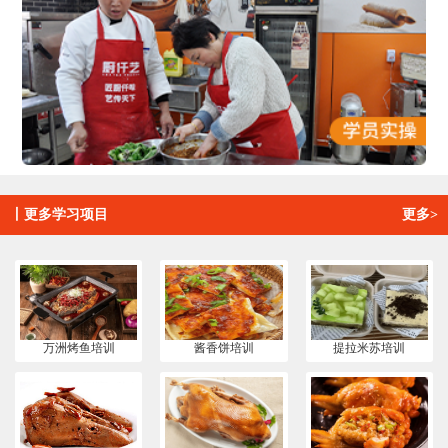
丨
更多学习项目
更多>
万洲烤鱼培训
酱香饼培训
提拉米苏培训