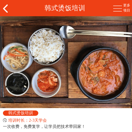
更多
韩式烫饭培训
项目
韩式烫饭培训
培训时长：2-3天学会
一次收费，免费复学，让学员把技术带回家！