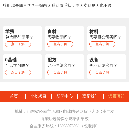
猪肚鸡去哪里学？一锅白汤鲜到眉毛掉，冬天卖到夏天也不淡
学费
食材
材料
包含哪些费用？
需要收费吗？
需要跟公司买吗？
点击了解
点击了解
点击了解
0基础
配方
设备
可以学习吗？
记不住怎么办？
买不到怎么办？
点击了解
点击了解
点击了解
首页
小吃项目
新闻中心
联系我们
返回顶部
地址：山东省济南市历城区电建路兴泉商业大厦D座二楼
山东甄选餐饮小吃培训学校
全国服务热线：18963073931（包老师）