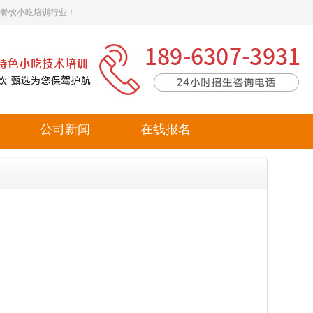
餐饮小吃培训行业！
公司新闻
在线报名