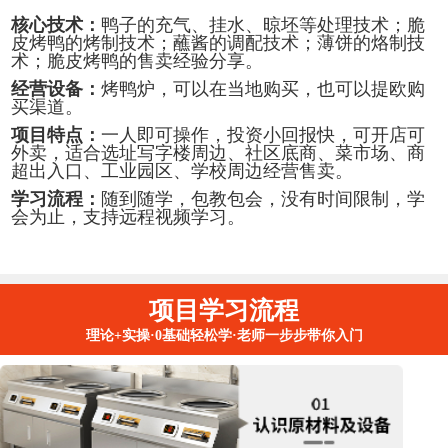
核心技术：
鸭子的充气、挂水、晾坯等处理技术；脆
皮烤鸭的烤制技术；蘸酱的调配技术；薄饼的烙制技
术；脆皮烤鸭的售卖经验分享。
经营设备：
烤鸭炉，可以在当地购买，也可以提欧购
买渠道。
项目特点：
一人即可操作，投资小回报快，可开店可
外卖，适合选址写字楼周边、社区底商、菜市场、商
超出入口、工业园区、学校周边经营售卖。
学习流程：
随到随学，包教包会，没有时间限制，学
会为止，支持远程视频学习。
项目学习流程
理论+实操·0基础轻松学·老师一步步带你入门