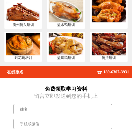
衢州鸭头培训
盐水鸭培训
叫花鸡培训
盐焗鸡培训
鸭货培训
丨
在线报名
189-6307-3931
免费领取学习资料
留言立即发送到您的手机上