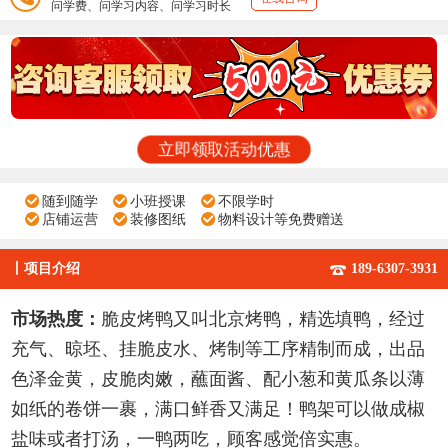
问学费、问学习内容、问学习时长
立即领取活动优惠
随到随学
小班授课
不限学时
店铺运营
装修图纸
物料设计等免费赠送
丨
项目介绍
189-6307-3931
市场热度
：
脆皮烤鸭又叫北京烤鸭，精选填鸭，经过
充气、晾坯、挂脆皮水、烤制等工序精制而成，出品
色泽金黄，皮脆肉嫩，蘸面酱、
配小葱和黄瓜
条以
薄
如纸的卷饼一裹，满口
鲜香
又满足！
鸭架可以做成
椒
盐
味或者打汤，一鸭两吃，顾客感觉倍实惠。