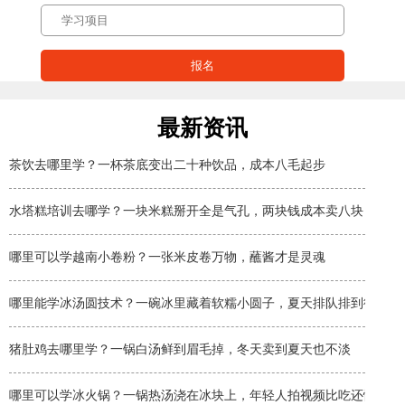
最新资讯
茶饮去哪里学？一杯茶底变出二十种饮品，成本八毛起步
水塔糕培训去哪学？一块米糕掰开全是气孔，两块钱成本卖八块
哪里可以学越南小卷粉？一张米皮卷万物，蘸酱才是灵魂
哪里能学冰汤圆技术？一碗冰里藏着软糯小圆子，夏天排队排到街角
猪肚鸡去哪里学？一锅白汤鲜到眉毛掉，冬天卖到夏天也不淡
哪里可以学冰火锅？一锅热汤浇在冰块上，年轻人拍视频比吃还忙