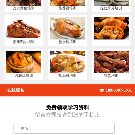
万洲烤鱼培训
酱香饼培训
提拉米苏培训
衢州鸭头培训
盐水鸭培训
叫花鸡培训
盐焗鸡培训
鸭货培训
丨
在线报名
189-6307-3931
免费领取学习资料
留言立即发送到您的手机上