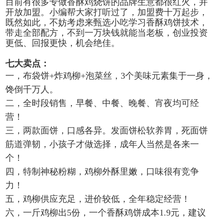
目前有很多专做香酥鸡烧饼的品牌生意都很红火，并
开放加盟。小编帮大家打听过了，加盟费十万起步，
既然如此，不妨考虑来甄选小吃学习香酥鸡饼技术，
带走全部配方，不到一万块钱就能当老板，创业投资
更低、回报更快，机会绝佳。
七大卖点：
一，
布袋饼+炸鸡柳+泡菜丝，3个美味元素集于一身，
馋倒千万人。
二，
全时段销售，早餐、中餐、晚餐、宵夜均可经
营！
三，
两款面饼，口感各异。发面饼松软养胃，死面饼
筋道弹韧，小孩子才做选择，成年人当然是各来一
个！
四，
特制神秘粉糊，鸡柳外酥里嫩，口味很有竞争
力！
五，
鸡柳供应充足，进价较低，全年稳定经营！
六，
一斤鸡柳出5份，一个香酥鸡饼成本1.9元，建议