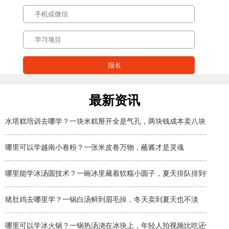
最新资讯
水塔糕培训去哪学？一块米糕掰开全是气孔，两块钱成本卖八块
哪里可以学越南小卷粉？一张米皮卷万物，蘸酱才是灵魂
哪里能学冰汤圆技术？一碗冰里藏着软糯小圆子，夏天排队排到街角
猪肚鸡去哪里学？一锅白汤鲜到眉毛掉，冬天卖到夏天也不淡
哪里可以学冰火锅？一锅热汤浇在冰块上，年轻人拍视频比吃还忙