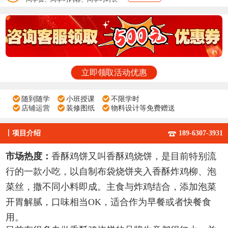
立即领取活动优惠
随到随学
小班授课
不限学时
店铺运营
装修图纸
物料设计等免费赠送
丨
项目介绍
189-6307-3931
市场热度：
香酥鸡饼又叫香酥鸡烧饼，是目前特别流
行的一款小吃，以自制布袋烧饼夹入香酥炸鸡柳、泡
菜丝，撒不同小料即成。主食与炸鸡结合，添加泡菜
开胃解腻，口味相当OK，适合作为早餐或者快餐食
用。