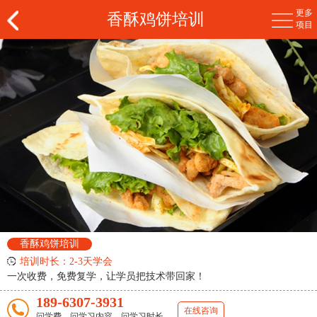
更多
香酥鸡饼培训
项目
香酥鸡饼培训
培训时长：2-3天学会
一次收费，免费复学，让学员把技术带回家！
189-6307-3931
在线咨询
问学费、问学习内容、问学习时长