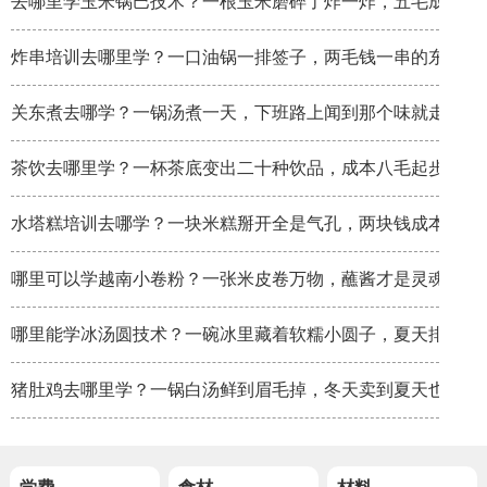
去哪里学玉米锅巴技术？一根玉米磨碎了炸一炸，五毛成本卖
炸串培训去哪里学？一口油锅一排签子，两毛钱一串的东西炸
关东煮去哪学？一锅汤煮一天，下班路上闻到那个味就走不动
茶饮去哪里学？一杯茶底变出二十种饮品，成本八毛起步
水塔糕培训去哪学？一块米糕掰开全是气孔，两块钱成本卖八
哪里可以学越南小卷粉？一张米皮卷万物，蘸酱才是灵魂
哪里能学冰汤圆技术？一碗冰里藏着软糯小圆子，夏天排队排
猪肚鸡去哪里学？一锅白汤鲜到眉毛掉，冬天卖到夏天也不淡