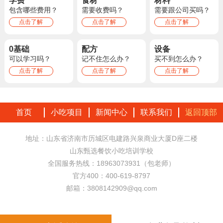
学费
食材
材料
包含哪些费用？
需要收费吗？
需要跟公司买吗？
点击了解
点击了解
点击了解
0基础
配方
设备
可以学习吗？
记不住怎么办？
买不到怎么办？
点击了解
点击了解
点击了解
首页
小吃项目
新闻中心
联系我们
返回顶部
地址：山东省济南市历城区电建路兴泉商业大厦D座二楼
山东甄选餐饮小吃培训学校
全国服务热线：18963073931（包老师）
官方400：400-619-8797
邮箱：3808142909@qq.com