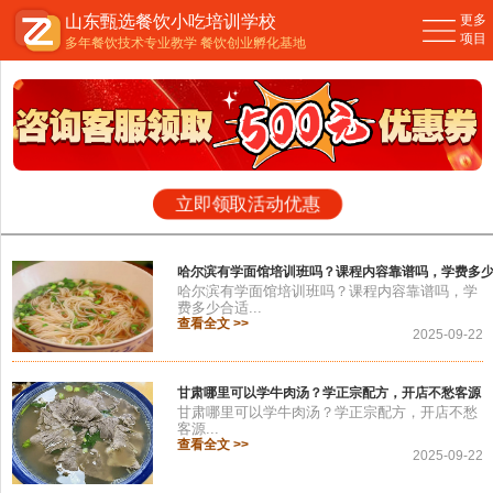
山东甄选餐饮小吃培训学校
更多
您现在的位置：
主页
>
公司新闻
>
项目
多年餐饮技术专业教学 餐饮创业孵化基地
立即领取活动优惠
哈尔滨有学面馆培训班吗？课程内容靠谱吗，学费多
哈尔滨有学面馆培训班吗？课程内容靠谱吗，学
费多少合适...
查看全文 >>
2025-09-22
甘肃哪里可以学牛肉汤？学正宗配方，开店不愁客源
甘肃哪里可以学牛肉汤？学正宗配方，开店不愁
客源...
查看全文 >>
2025-09-22