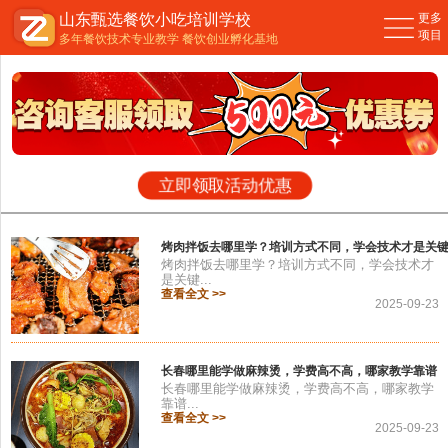
山东甄选餐饮小吃培训学校
更多
您现在的位置：
主页
>
公司新闻
>
项目
多年餐饮技术专业教学 餐饮创业孵化基地
立即领取活动优惠
烤肉拌饭去哪里学？培训方式不同，学会技术才是关
烤肉拌饭去哪里学？培训方式不同，学会技术才
是关键...
查看全文 >>
2025-09-23
长春哪里能学做麻辣烫，学费高不高，哪家教学靠谱
长春哪里能学做麻辣烫，学费高不高，哪家教学
靠谱...
查看全文 >>
2025-09-23