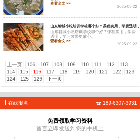
查看全文 >>
2025-09-22
山东聊城小吃培训学校哪个好？课程实用，学费透明
山东聊城小吃培训学校哪个好？课程实用，学费
透明，学习效果更放心...
查看全文 >>
2025-09-22
...
...
上一页
106
107
108
109
110
111
112
113
114
115
116
117
118
119
120
121
122
123
124
125
126
下一页
丨
在线报名
189-6307-3931
免费领取学习资料
留言立即发送到您的手机上