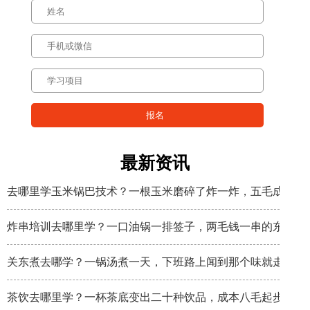
最新资讯
去哪里学玉米锅巴技术？一根玉米磨碎了炸一炸，五毛成本卖
炸串培训去哪里学？一口油锅一排签子，两毛钱一串的东西炸
关东煮去哪学？一锅汤煮一天，下班路上闻到那个味就走不动
茶饮去哪里学？一杯茶底变出二十种饮品，成本八毛起步