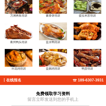
万洲烤鱼培训
酱香饼培训
提拉米苏培训
衢州鸭头培训
盐水鸭培训
叫花鸡培训
盐焗鸡培训
鸭货培训
丨
在线报名
189-6307-3931
免费领取学习资料
留言立即发送到您的手机上