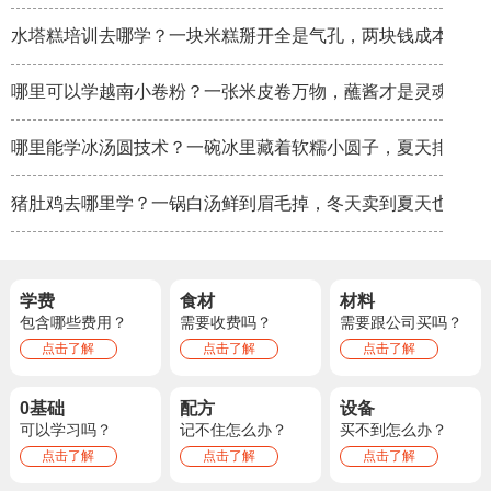
水塔糕培训去哪学？一块米糕掰开全是气孔，两块钱成本卖八
哪里可以学越南小卷粉？一张米皮卷万物，蘸酱才是灵魂
哪里能学冰汤圆技术？一碗冰里藏着软糯小圆子，夏天排队排
猪肚鸡去哪里学？一锅白汤鲜到眉毛掉，冬天卖到夏天也不淡
学费
食材
材料
包含哪些费用？
需要收费吗？
需要跟公司买吗？
点击了解
点击了解
点击了解
0基础
配方
设备
可以学习吗？
记不住怎么办？
买不到怎么办？
点击了解
点击了解
点击了解