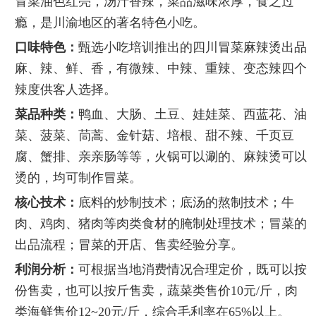
冒菜油色红亮，汤汁香辣，菜品滋味浓厚，食之过
瘾，是川渝地区的著名特色小吃。
口味特色：
甄选小吃培训推出的四川冒菜麻辣烫出品
麻、辣、鲜、香，有微辣、中辣、重辣、变态辣四个
辣度供客人选择。
菜品种类：
鸭血、大肠、土豆、娃娃菜、西蓝花、油
菜、菠菜、茼蒿、金针菇、培根、甜不辣、千页豆
腐、蟹排、亲亲肠等等，火锅可以涮的、麻辣烫可以
烫的，均可制作冒菜。
核心技术：
底料的炒制技术；底汤的熬制技术；牛
肉、鸡肉、猪肉等肉类食材的腌制处理技术；冒菜的
出品流程；冒菜的开店、售卖经验分享。
利润分析：
可根据当地消费情况合理定价，既可以按
份售卖，也可以按斤售卖，蔬菜类售价10元/斤，肉
类海鲜售价12~20元/斤，综合毛利率在65%以上。