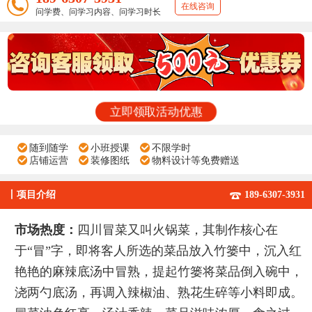
在线咨询
问学费、问学习内容、问学习时长
立即领取活动优惠
随到随学
小班授课
不限学时
店铺运营
装修图纸
物料设计等免费赠送
丨
项目介绍
189-6307-3931
市场热度：
四川冒菜又叫火锅菜，其制作核心在
于“冒”字，即将客人所选的菜品放入竹篓中，沉入红
艳艳的麻辣底汤中冒熟，提起竹篓将菜品倒入碗中，
浇两勺底汤，再调入辣椒油、熟花生碎等小料即成。