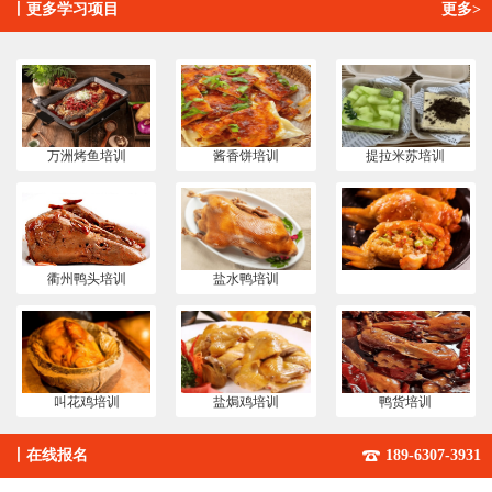
丨
更多学习项目
更多>
万洲烤鱼培训
酱香饼培训
提拉米苏培训
衢州鸭头培训
盐水鸭培训
叫花鸡培训
盐焗鸡培训
鸭货培训
丨
在线报名
189-6307-3931