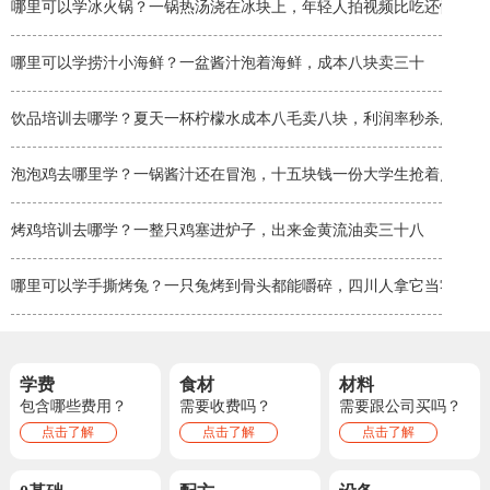
哪里可以学冰火锅？一锅热汤浇在冰块上，年轻人拍视频比吃还忙
哪里可以学捞汁小海鲜？一盆酱汁泡着海鲜，成本八块卖三十
饮品培训去哪学？夏天一杯柠檬水成本八毛卖八块，利润率秒杀所有小
泡泡鸡去哪里学？一锅酱汁还在冒泡，十五块钱一份大学生抢着点
烤鸡培训去哪学？一整只鸡塞进炉子，出来金黄流油卖三十八
哪里可以学手撕烤兔？一只兔烤到骨头都能嚼碎，四川人拿它当零食啃
学费
食材
材料
包含哪些费用？
需要收费吗？
需要跟公司买吗？
点击了解
点击了解
点击了解