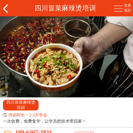
更多
四川冒菜麻辣烫培训
项目
四川冒菜麻辣烫
培训
培训时长：2-3天学会
一次收费，免费复学，让学员把技术带回家！
189-6307-3931