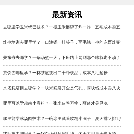
最新资讯
去哪里学玉米锅巴技术？一根玉米磨碎了炸一炸，五毛成本卖五块
炸串培训去哪里学？一口油锅一排签子，两毛钱一串的东西炸完卖两块
关东煮去哪学？一锅汤煮一天，下班路上闻到那个味就走不动了
茶饮去哪里学？一杯茶底变出二十种饮品，成本八毛起步
水塔糕培训去哪学？一块米糕掰开全是气孔，两块钱成本卖八块
哪里可以学越南小卷粉？一张米皮卷万物，蘸酱才是灵魂
哪里能学冰汤圆技术？一碗冰里藏着软糯小圆子，夏天排队排到街角
猪肚鸡去哪里学？一锅白汤鲜到眉毛掉，冬天卖到夏天也不淡