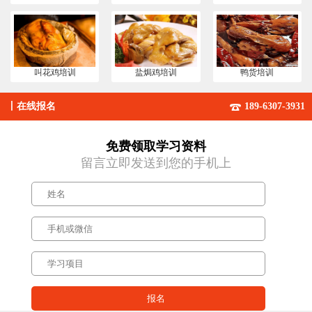
叫花鸡培训
盐焗鸡培训
鸭货培训
丨
在线报名
189-6307-3931
免费领取学习资料
留言立即发送到您的手机上