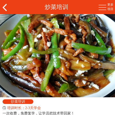
更多
炒菜培训
项目
炒菜培训
培训时长：2-3天学会
一次收费，免费复学，让学员把技术带回家！