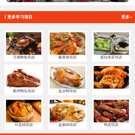
丨
更多学习项目
更多>
万洲烤鱼培训
酱香饼培训
提拉米苏培训
衢州鸭头培训
盐水鸭培训
叫花鸡培训
盐焗鸡培训
鸭货培训