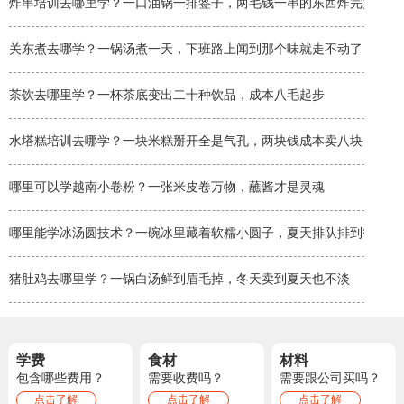
炸串培训去哪里学？一口油锅一排签子，两毛钱一串的东西炸完卖两块
关东煮去哪学？一锅汤煮一天，下班路上闻到那个味就走不动了
茶饮去哪里学？一杯茶底变出二十种饮品，成本八毛起步
水塔糕培训去哪学？一块米糕掰开全是气孔，两块钱成本卖八块
哪里可以学越南小卷粉？一张米皮卷万物，蘸酱才是灵魂
哪里能学冰汤圆技术？一碗冰里藏着软糯小圆子，夏天排队排到街角
猪肚鸡去哪里学？一锅白汤鲜到眉毛掉，冬天卖到夏天也不淡
学费
食材
材料
包含哪些费用？
需要收费吗？
需要跟公司买吗？
点击了解
点击了解
点击了解