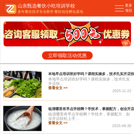
山东甄选餐饮小吃培训学校
更多
您现在的位置：
主页
>
公司新闻
>
项目
多年餐饮技术专业教学 餐饮创业孵化基地
立即领取活动优惠
本地早点培训班好学吗？课程实操多，技术扎实开店
本地早点培训班好学吗？课程实操多，技术扎实
开店快...
查看全文 >>
2025-11-22
临清哪里有早点学校啊？学技术，掌握配方，创业开
临清哪里有早点学校啊？学技术，掌握配方，创
业开店轻松上手...
查看全文 >>
2025-09-30