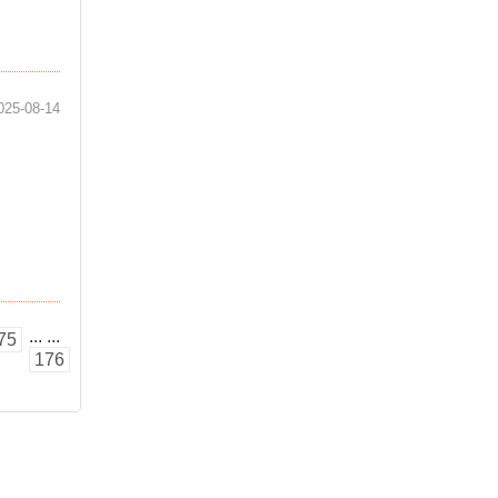
025-08-14
...
...
75
176