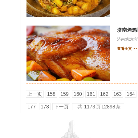
济南烤鸡
济南烤鸡培
查看全文 >>
上一页
158
159
160
161
162
163
164
177
178
下一页
共
1173
页
12898
条