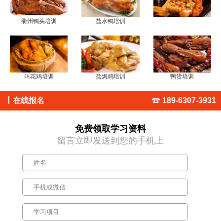
衢州鸭头培训
盐水鸭培训
叫花鸡培训
盐焗鸡培训
鸭货培训
丨
在线报名
189-6307-3931
免费领取学习资料
留言立即发送到您的手机上