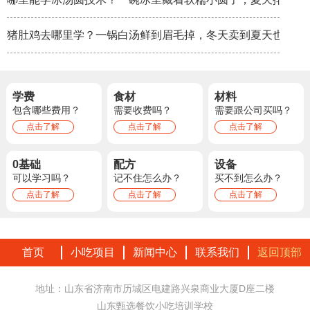
猪肚鸡去哪里学？一锅白汤鲜到眉毛掉，冬天卖到夏天也不淡
学费
食材
材料
包含哪些费用？
需要收费吗？
需要跟公司买吗？
点击了解
点击了解
点击了解
0基础
配方
设备
可以学习吗？
记不住怎么办？
买不到怎么办？
点击了解
点击了解
点击了解
首页
小吃项目
新闻中心
联系我们
返回顶部
地址：山东省济南市历城区电建路兴泉商业大厦D座二楼
山东甄选餐饮小吃培训学校