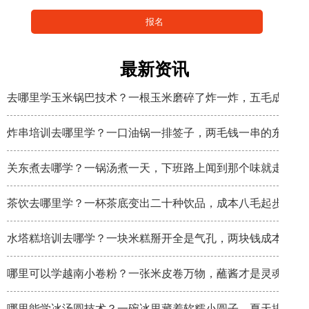
最新资讯
去哪里学玉米锅巴技术？一根玉米磨碎了炸一炸，五毛成本卖
炸串培训去哪里学？一口油锅一排签子，两毛钱一串的东西炸
关东煮去哪学？一锅汤煮一天，下班路上闻到那个味就走不动
茶饮去哪里学？一杯茶底变出二十种饮品，成本八毛起步
水塔糕培训去哪学？一块米糕掰开全是气孔，两块钱成本卖八
哪里可以学越南小卷粉？一张米皮卷万物，蘸酱才是灵魂
哪里能学冰汤圆技术？一碗冰里藏着软糯小圆子，夏天排队排