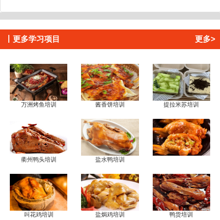
丨
更多学习项目
更多>
万洲烤鱼培训
酱香饼培训
提拉米苏培训
衢州鸭头培训
盐水鸭培训
叫花鸡培训
盐焗鸡培训
鸭货培训