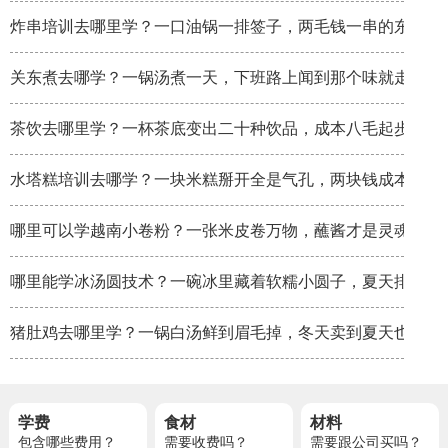
炸串培训去哪里学？一口油锅一排签子，两毛钱一串的东西炸
关东煮去哪学？一锅汤煮一天，下班路上闻到那个味就走不动
茶饮去哪里学？一杯茶底变出二十种饮品，成本八毛起步
水塔糕培训去哪学？一块米糕掰开全是气孔，两块钱成本卖八
哪里可以学越南小卷粉？一张米皮卷万物，蘸酱才是灵魂
哪里能学冰汤圆技术？一碗冰里藏着软糯小圆子，夏天排队排
猪肚鸡去哪里学？一锅白汤鲜到眉毛掉，冬天卖到夏天也不淡
学费
食材
材料
包含哪些费用？
需要收费吗？
需要跟公司买吗？