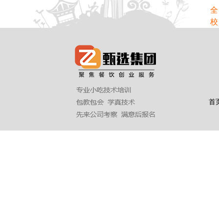
全
校
首