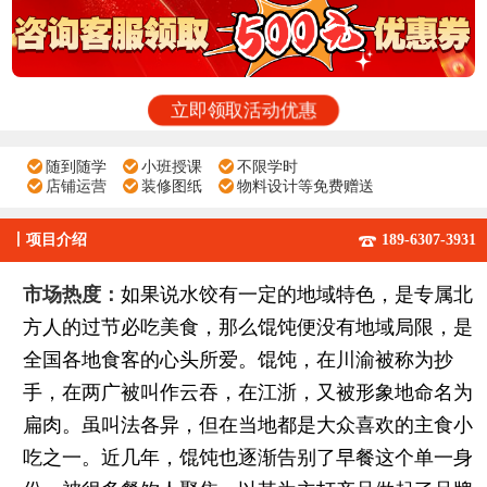
立即领取活动优惠
随到随学
小班授课
不限学时
店铺运营
装修图纸
物料设计等免费赠送
丨
项目介绍
189-6307-3931
市场热度：
如果说水饺有一定的地域特色，是专属北
方人的过节必吃美食，那么馄饨便没有地域局限，是
全国各地食客的心头所爱。馄饨，在川渝被称为抄
手，在两广被叫作云吞，在江浙，又被形象地命名为
扁肉。虽叫法各异，但在当地都是大众喜欢的主食小
吃之一。近几年，馄饨也逐渐告别了早餐这个单一身