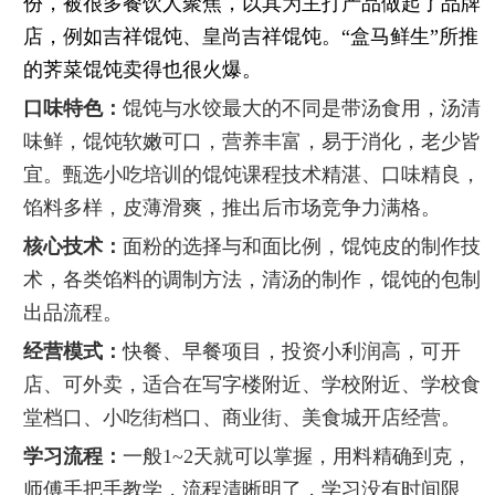
份，被很多餐饮人聚焦，以其为主打产品做起了品牌
店，例如吉祥馄饨、皇尚吉祥馄饨。
“
盒马鲜生
”
所推
的荠菜馄饨卖得也很火爆。
口味特色：
馄饨与水饺最大的不同是带汤食用，汤清
味鲜，馄饨软嫩可口，营养丰富，易于消化，老少皆
宜。甄选小吃培训的馄饨课程技术精湛、口味精良，
馅料多样，皮薄滑爽，推出后市场竞争力满格。
核心技术：
面粉的选择与和面比例，馄饨皮的制作技
术，各类馅料的调制方法，清汤的制作，馄饨的包制
出品流程。
经营模式：
快餐、早餐项目，投资小利润高，可开
店、可外卖，适合在写字楼附近、学校附近、学校食
堂档口、小吃街档口、商业街、美食城开店经营。
学习流程：
一般1~2天就可以掌握，用料精确到克，
师傅手把手教学，流程清晰明了，学习没有时间限