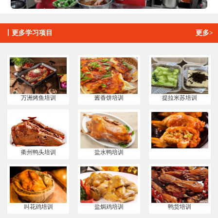
丨
更多学习项目
更多>
万洲烤鱼培训
酱香饼培训
提拉米苏培训
衢州鸭头培训
盐水鸭培训
叫花鸡培训
盐焗鸡培训
鸭货培训