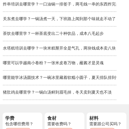
炸串培训去哪里学？一口油锅一排签子，两毛钱一串的东西炸完卖两块
关东煮去哪学？一锅汤煮一天，下班路上闻到那个味就走不动了
茶饮去哪里学？一杯茶底变出二十种饮品，成本八毛起步
水塔糕培训去哪学？一块米糕掰开全是气孔，两块钱成本卖八块
哪里可以学越南小卷粉？一张米皮卷万物，蘸酱才是灵魂
哪里能学冰汤圆技术？一碗冰里藏着软糯小圆子，夏天排队排到街角
猪肚鸡去哪里学？一锅白汤鲜到眉毛掉，冬天卖到夏天也不淡
学费
食材
材料
包含哪些费用？
需要收费吗？
需要跟公司买吗？