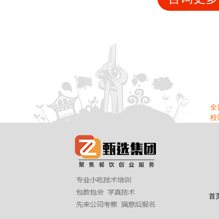
全
校
首