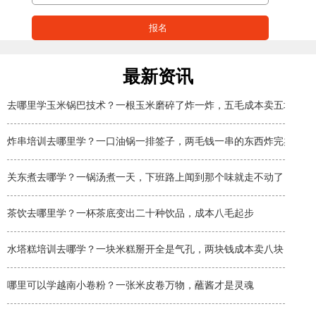
最新资讯
去哪里学玉米锅巴技术？一根玉米磨碎了炸一炸，五毛成本卖五块
炸串培训去哪里学？一口油锅一排签子，两毛钱一串的东西炸完卖两块
关东煮去哪学？一锅汤煮一天，下班路上闻到那个味就走不动了
茶饮去哪里学？一杯茶底变出二十种饮品，成本八毛起步
水塔糕培训去哪学？一块米糕掰开全是气孔，两块钱成本卖八块
哪里可以学越南小卷粉？一张米皮卷万物，蘸酱才是灵魂