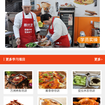
丨
更多学习项目
更多>
万洲烤鱼培训
酱香饼培训
提拉米苏培训