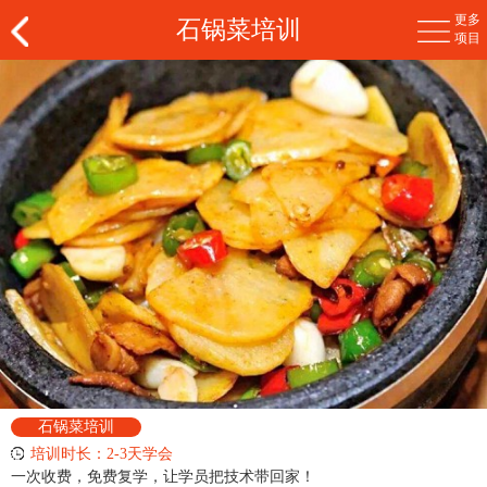
更多
石锅菜培训
项目
石锅菜培训
培训时长：2-3天学会
一次收费，免费复学，让学员把技术带回家！