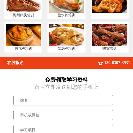
衢州鸭头培训
盐水鸭培训
叫花鸡培训
盐焗鸡培训
鸭货培训
丨
在线报名
189-6307-3931
免费领取学习资料
留言立即发送到您的手机上