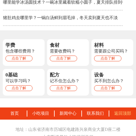
哪里能学冰汤圆技术？一碗冰里藏着软糯小圆子，夏天排队排到街角
猪肚鸡去哪里学？一锅白汤鲜到眉毛掉，冬天卖到夏天也不淡
学费
食材
材料
包含哪些费用？
需要收费吗？
需要跟公司买吗？
点击了解
点击了解
点击了解
0基础
配方
设备
可以学习吗？
记不住怎么办？
买不到怎么办？
点击了解
点击了解
点击了解
首页
小吃项目
新闻中心
联系我们
返回顶部
地址：山东省济南市历城区电建路兴泉商业大厦D座二楼