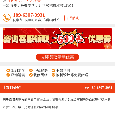
培训时长：2-3天学会
一次收费，免费复学，让学员把技术带回家！
189-6307-3931
在线咨询
问学费、问学习内容、问学习时长
立即领取活动优惠
随到随学
小班授课
不限学时
店铺运营
装修图纸
物料设计等免费赠送
丨
项目介绍
189-6307-3931
烤冷面培训
课程的内容丰富而全面，旨在帮助学员完全掌握烤冷面的制作技术和
经营知识。以下是对课程内容的详细解读：