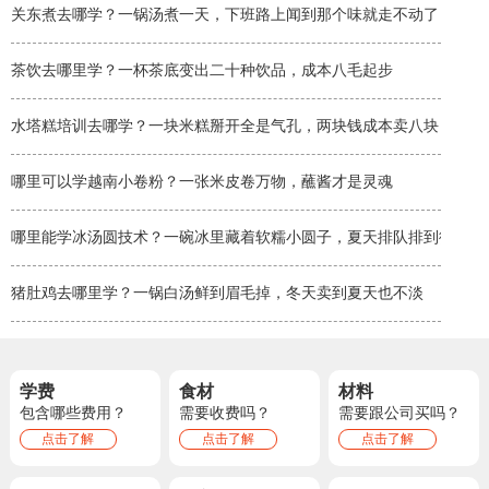
关东煮去哪学？一锅汤煮一天，下班路上闻到那个味就走不动了
茶饮去哪里学？一杯茶底变出二十种饮品，成本八毛起步
水塔糕培训去哪学？一块米糕掰开全是气孔，两块钱成本卖八块
哪里可以学越南小卷粉？一张米皮卷万物，蘸酱才是灵魂
哪里能学冰汤圆技术？一碗冰里藏着软糯小圆子，夏天排队排到街角
猪肚鸡去哪里学？一锅白汤鲜到眉毛掉，冬天卖到夏天也不淡
学费
食材
材料
包含哪些费用？
需要收费吗？
需要跟公司买吗？
点击了解
点击了解
点击了解