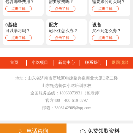
包含哪些费用？
需要收费吗？
需要跟公司买吗？
点击了解
点击了解
点击了解
0基础
配方
设备
可以学习吗？
记不住怎么办？
买不到怎么办？
点击了解
点击了解
点击了解
首页
小吃项目
新闻中心
联系我们
返回顶部
地址：山东省济南市历城区电建路兴泉商业大厦D座二楼
山东甄选餐饮小吃培训学校
全国服务热线：18963073931（包老师）
官方400：400-619-8797
邮箱：3808142909@qq.com
电话咨询
免费领取资料