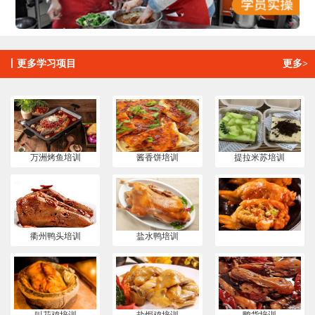
丨
更多学习项目
更多>
万洲烤鱼培训
酱香饼培训
提拉米苏培训
衢州鸭头培训
盐水鸭培训
叫花鸡培训
盐焗鸡培训
鸭货培训