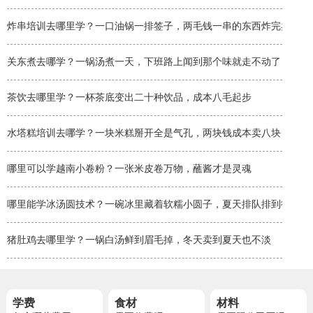
炸串培训去哪里学？一口油锅一排签子，两毛钱一串的东西炸完卖两块
关东煮去哪学？一锅汤煮一天，下班路上闻到那个味就走不动了
茶饮去哪里学？一杯茶底变出二十种饮品，成本八毛起步
水塔糕培训去哪学？一块米糕掰开全是气孔，两块钱成本卖八块
哪里可以学越南小卷粉？一张米皮卷万物，蘸酱才是灵魂
哪里能学冰汤圆技术？一碗冰里藏着软糯小圆子，夏天排队排到街角
猪肚鸡去哪里学？一锅白汤鲜到眉毛掉，冬天卖到夏天也不淡
学费
食材
材料