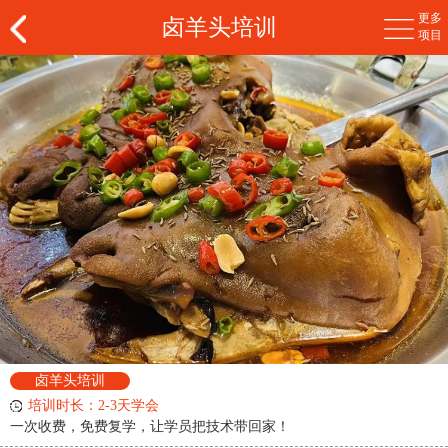
更多
卤羊头培训
项目
卤羊头培训
培训时长：2-3天学会
一次收费，免费复学，让学员把技术带回家！