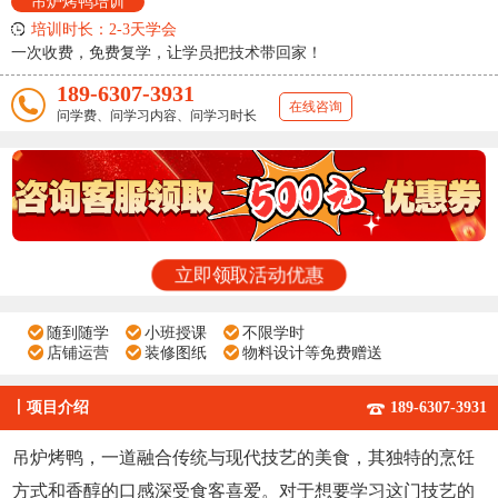
吊炉烤鸭培训
培训时长：2-3天学会
一次收费，免费复学，让学员把技术带回家！
189-6307-3931
在线咨询
问学费、问学习内容、问学习时长
立即领取活动优惠
随到随学
小班授课
不限学时
店铺运营
装修图纸
物料设计等免费赠送
丨
项目介绍
189-6307-3931
吊炉烤鸭，一道融合传统与现代技艺的美食，其独特的烹饪
方式和香醇的口感深受食客喜爱。对于想要学习这门技艺的