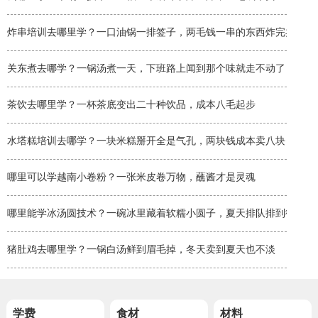
炸串培训去哪里学？一口油锅一排签子，两毛钱一串的东西炸完卖两块
关东煮去哪学？一锅汤煮一天，下班路上闻到那个味就走不动了
茶饮去哪里学？一杯茶底变出二十种饮品，成本八毛起步
水塔糕培训去哪学？一块米糕掰开全是气孔，两块钱成本卖八块
哪里可以学越南小卷粉？一张米皮卷万物，蘸酱才是灵魂
哪里能学冰汤圆技术？一碗冰里藏着软糯小圆子，夏天排队排到街角
猪肚鸡去哪里学？一锅白汤鲜到眉毛掉，冬天卖到夏天也不淡
学费
食材
材料