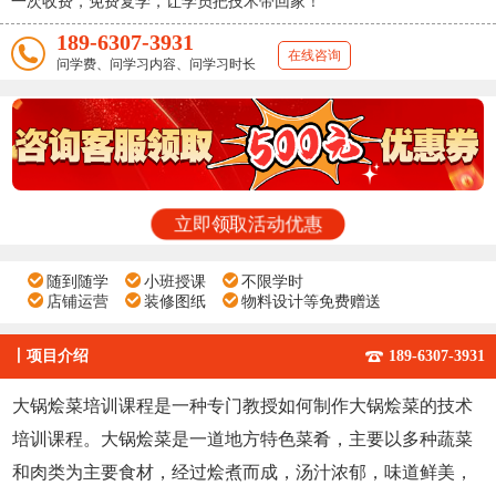
一次收费，免费复学，让学员把技术带回家！
189-6307-3931
在线咨询
问学费、问学习内容、问学习时长
立即领取活动优惠
随到随学
小班授课
不限学时
店铺运营
装修图纸
物料设计等免费赠送
丨
项目介绍
189-6307-3931
大锅烩菜培训课程是一种专门教授如何制作大锅烩菜的技术
培训课程。大锅烩菜是一道地方特色菜肴，主要以多种蔬菜
和肉类为主要食材，经过烩煮而成，汤汁浓郁，味道鲜美，