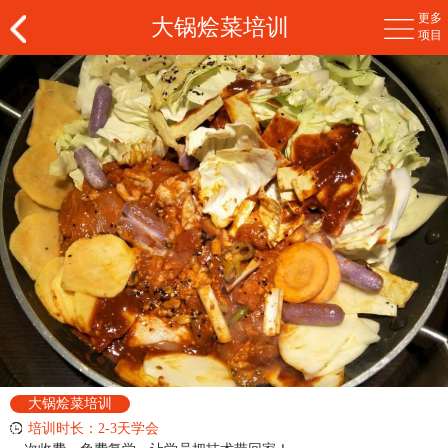
更多
大锅烩菜培训
项目
大锅烩菜培训
培训时长：2-3天学会