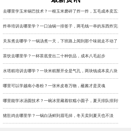
去哪里学玉米锅巴技术？一根玉米磨碎了炸一炸，五毛成本卖五块
炸串培训去哪里学？一口油锅一排签子，两毛钱一串的东西炸完卖两块
关东煮去哪学？一锅汤煮一天，下班路上闻到那个味就走不动了
茶饮去哪里学？一杯茶底变出二十种饮品，成本八毛起步
水塔糕培训去哪学？一块米糕掰开全是气孔，两块钱成本卖八块
哪里可以学越南小卷粉？一张米皮卷万物，蘸酱才是灵魂
哪里能学冰汤圆技术？一碗冰里藏着软糯小圆子，夏天排队排到街角
猪肚鸡去哪里学？一锅白汤鲜到眉毛掉，冬天卖到夏天也不淡