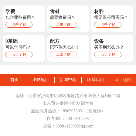
学费
食材
材料
包含哪些费用？
需要收费吗？
需要跟公司买吗？
点击了解
点击了解
点击了解
0基础
配方
设备
可以学习吗？
记不住怎么办？
买不到怎么办？
点击了解
点击了解
点击了解
首页
小吃项目
新闻中心
联系我们
返回顶部
地址：山东省济南市历城区电建路兴泉商业大厦D座二楼
山东甄选餐饮小吃培训学校
全国服务热线：18963073931（包老师）
官方400：400-619-8797
邮箱：3808142909@qq.com