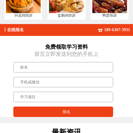
叫花鸡培训
盐焗鸡培训
鸭货培训
丨
在线报名
189-6307-3931
免费领取学习资料
留言立即发送到您的手机上
最新资讯