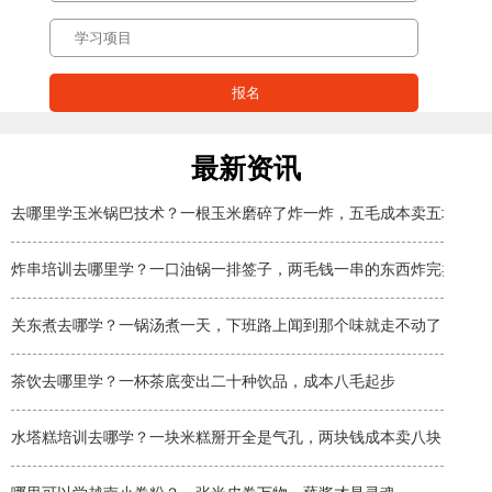
最新资讯
去哪里学玉米锅巴技术？一根玉米磨碎了炸一炸，五毛成本卖五块
炸串培训去哪里学？一口油锅一排签子，两毛钱一串的东西炸完卖两块
关东煮去哪学？一锅汤煮一天，下班路上闻到那个味就走不动了
茶饮去哪里学？一杯茶底变出二十种饮品，成本八毛起步
水塔糕培训去哪学？一块米糕掰开全是气孔，两块钱成本卖八块