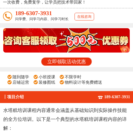
一次收费，免费复学，让学员把技术带回家！
189-6307-3931
在线咨询
问学费、问学习内容、问学习时长
立即领取活动优惠
随到随学
小班授课
不限学时
店铺运营
装修图纸
物料设计等免费赠送
丨
项目介绍
189-6307-3931
水塔糕培训课程内容通常会涵盖从基础知识到实际操作技能
的全方位培训。以下是一个典型的水塔糕培训课程内容的详
解：