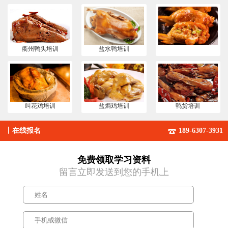
衢州鸭头培训
盐水鸭培训
叫花鸡培训
盐焗鸡培训
鸭货培训
丨
在线报名
189-6307-3931
免费领取学习资料
留言立即发送到您的手机上