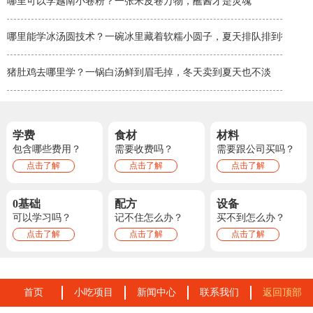
哪里可以学越南小卷粉？一张米皮卷万物，蘸酱才是灵魂
哪里能学冰汤圆技术？一碗冰里藏着软糯小圆子，夏天排队排到街角
猪肚鸡去哪里学？一锅白汤鲜到眉毛掉，冬天卖到夏天也不淡
学费
食材
材料
包含哪些费用？
需要收费吗？
需要跟公司买吗？
点击了解
点击了解
点击了解
0基础
配方
设备
可以学习吗？
记不住怎么办？
买不到怎么办？
点击了解
点击了解
点击了解
首页
小吃项目
新闻中心
联系我们
返回顶部