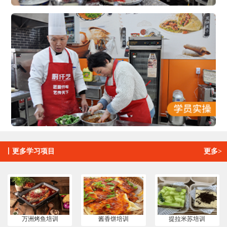
丨
更多学习项目
更多>
万洲烤鱼培训
酱香饼培训
提拉米苏培训