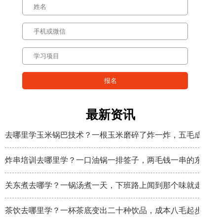
最新资讯
去哪里学玉米锅巴技术？一根玉米磨碎了炸一炸，五毛成本卖
炸串培训去哪里学？一口油锅一排签子，两毛钱一串的东西炸
关东煮去哪学？一锅汤煮一天，下班路上闻到那个味就走不动
茶饮去哪里学？一杯茶底变出二十种饮品，成本八毛起步