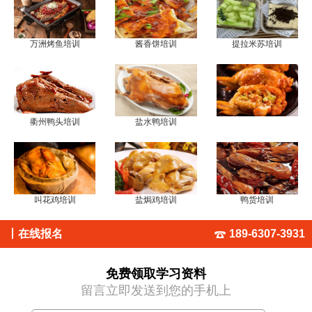
万洲烤鱼培训
酱香饼培训
提拉米苏培训
衢州鸭头培训
盐水鸭培训
叫花鸡培训
盐焗鸡培训
鸭货培训
丨
在线报名
189-6307-3931
免费领取学习资料
留言立即发送到您的手机上