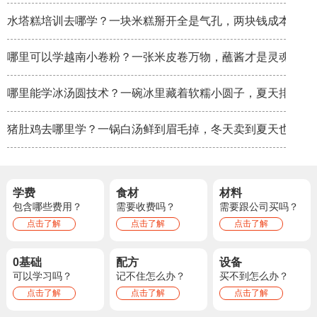
水塔糕培训去哪学？一块米糕掰开全是气孔，两块钱成本卖八
哪里可以学越南小卷粉？一张米皮卷万物，蘸酱才是灵魂
哪里能学冰汤圆技术？一碗冰里藏着软糯小圆子，夏天排队排
猪肚鸡去哪里学？一锅白汤鲜到眉毛掉，冬天卖到夏天也不淡
学费
食材
材料
包含哪些费用？
需要收费吗？
需要跟公司买吗？
点击了解
点击了解
点击了解
0基础
配方
设备
可以学习吗？
记不住怎么办？
买不到怎么办？
点击了解
点击了解
点击了解