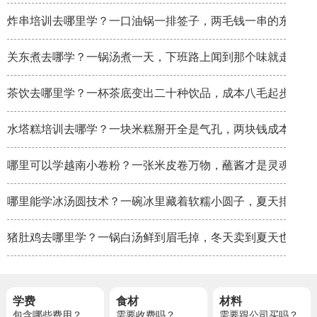
炸串培训去哪里学？一口油锅一排签子，两毛钱一串的东西炸
关东煮去哪学？一锅汤煮一天，下班路上闻到那个味就走不动
茶饮去哪里学？一杯茶底变出二十种饮品，成本八毛起步
水塔糕培训去哪学？一块米糕掰开全是气孔，两块钱成本卖八
哪里可以学越南小卷粉？一张米皮卷万物，蘸酱才是灵魂
哪里能学冰汤圆技术？一碗冰里藏着软糯小圆子，夏天排队排
猪肚鸡去哪里学？一锅白汤鲜到眉毛掉，冬天卖到夏天也不淡
学费
食材
材料
包含哪些费用？
需要收费吗？
需要跟公司买吗？