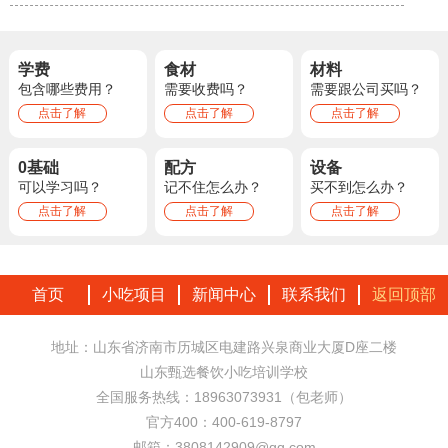
学费
食材
材料
包含哪些费用？
需要收费吗？
需要跟公司买吗？
点击了解
点击了解
点击了解
0基础
配方
设备
可以学习吗？
记不住怎么办？
买不到怎么办？
点击了解
点击了解
点击了解
首页
小吃项目
新闻中心
联系我们
返回顶部
地址：山东省济南市历城区电建路兴泉商业大厦D座二楼
山东甄选餐饮小吃培训学校
全国服务热线：18963073931（包老师）
官方400：400-619-8797
邮箱：3808142909@qq.com