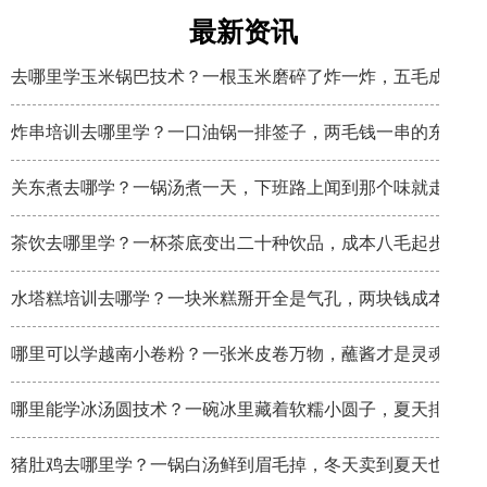
最新资讯
去哪里学玉米锅巴技术？一根玉米磨碎了炸一炸，五毛成本卖
炸串培训去哪里学？一口油锅一排签子，两毛钱一串的东西炸
关东煮去哪学？一锅汤煮一天，下班路上闻到那个味就走不动
茶饮去哪里学？一杯茶底变出二十种饮品，成本八毛起步
水塔糕培训去哪学？一块米糕掰开全是气孔，两块钱成本卖八
哪里可以学越南小卷粉？一张米皮卷万物，蘸酱才是灵魂
哪里能学冰汤圆技术？一碗冰里藏着软糯小圆子，夏天排队排
猪肚鸡去哪里学？一锅白汤鲜到眉毛掉，冬天卖到夏天也不淡