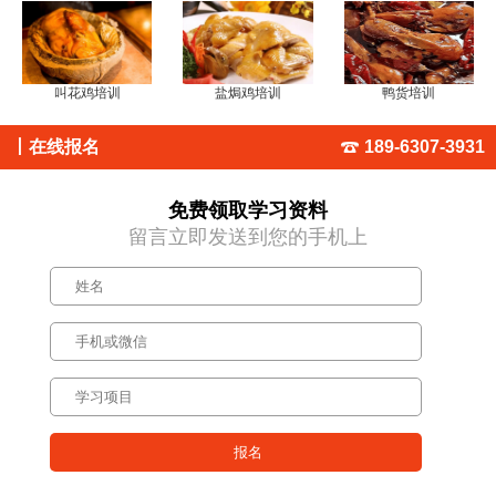
叫花鸡培训
盐焗鸡培训
鸭货培训
丨
在线报名
189-6307-3931
免费领取学习资料
留言立即发送到您的手机上