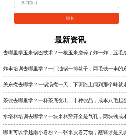
最新资讯
去哪里学玉米锅巴技术？一根玉米磨碎了炸一炸，五毛成本卖
炸串培训去哪里学？一口油锅一排签子，两毛钱一串的东西炸
关东煮去哪学？一锅汤煮一天，下班路上闻到那个味就走不动
茶饮去哪里学？一杯茶底变出二十种饮品，成本八毛起步
水塔糕培训去哪学？一块米糕掰开全是气孔，两块钱成本卖八
哪里可以学越南小卷粉？一张米皮卷万物，蘸酱才是灵魂