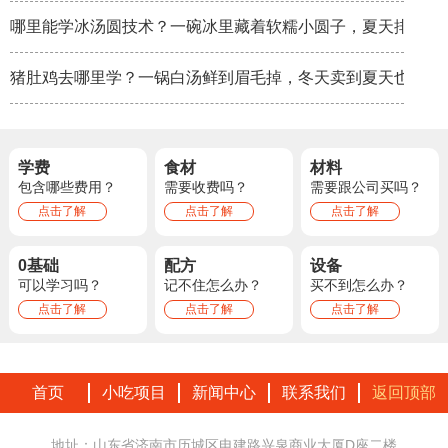
哪里能学冰汤圆技术？一碗冰里藏着软糯小圆子，夏天排队排
猪肚鸡去哪里学？一锅白汤鲜到眉毛掉，冬天卖到夏天也不淡
学费
食材
材料
包含哪些费用？
需要收费吗？
需要跟公司买吗？
点击了解
点击了解
点击了解
0基础
配方
设备
可以学习吗？
记不住怎么办？
买不到怎么办？
点击了解
点击了解
点击了解
首页
小吃项目
新闻中心
联系我们
返回顶部
地址：山东省济南市历城区电建路兴泉商业大厦D座二楼