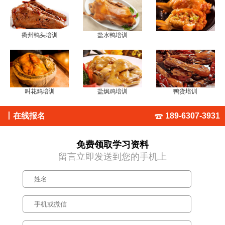
衢州鸭头培训
盐水鸭培训
叫花鸡培训
盐焗鸡培训
鸭货培训
丨
在线报名
189-6307-3931
免费领取学习资料
留言立即发送到您的手机上