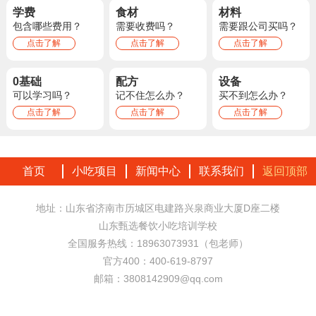
学费
食材
材料
包含哪些费用？
需要收费吗？
需要跟公司买吗？
点击了解
点击了解
点击了解
0基础
配方
设备
可以学习吗？
记不住怎么办？
买不到怎么办？
点击了解
点击了解
点击了解
首页
小吃项目
新闻中心
联系我们
返回顶部
地址：山东省济南市历城区电建路兴泉商业大厦D座二楼
山东甄选餐饮小吃培训学校
全国服务热线：18963073931（包老师）
官方400：400-619-8797
邮箱：3808142909@qq.com