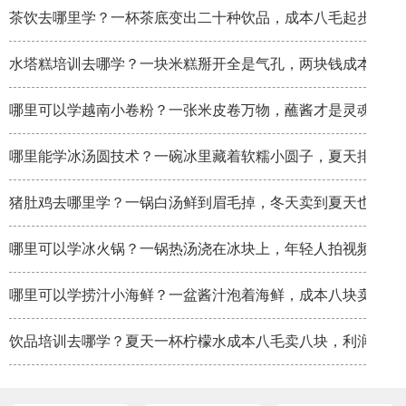
茶饮去哪里学？一杯茶底变出二十种饮品，成本八毛起步
水塔糕培训去哪学？一块米糕掰开全是气孔，两块钱成本卖八
哪里可以学越南小卷粉？一张米皮卷万物，蘸酱才是灵魂
哪里能学冰汤圆技术？一碗冰里藏着软糯小圆子，夏天排队排
猪肚鸡去哪里学？一锅白汤鲜到眉毛掉，冬天卖到夏天也不淡
哪里可以学冰火锅？一锅热汤浇在冰块上，年轻人拍视频比吃
哪里可以学捞汁小海鲜？一盆酱汁泡着海鲜，成本八块卖三十
饮品培训去哪学？夏天一杯柠檬水成本八毛卖八块，利润率秒