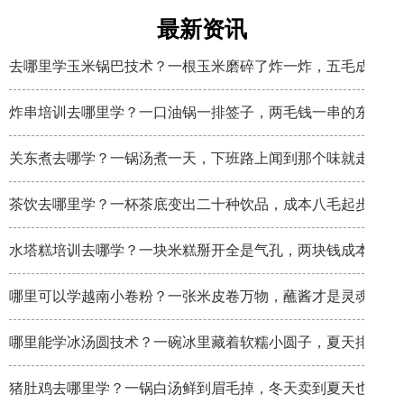
最新资讯
去哪里学玉米锅巴技术？一根玉米磨碎了炸一炸，五毛成本卖
炸串培训去哪里学？一口油锅一排签子，两毛钱一串的东西炸
关东煮去哪学？一锅汤煮一天，下班路上闻到那个味就走不动
茶饮去哪里学？一杯茶底变出二十种饮品，成本八毛起步
水塔糕培训去哪学？一块米糕掰开全是气孔，两块钱成本卖八
哪里可以学越南小卷粉？一张米皮卷万物，蘸酱才是灵魂
哪里能学冰汤圆技术？一碗冰里藏着软糯小圆子，夏天排队排
猪肚鸡去哪里学？一锅白汤鲜到眉毛掉，冬天卖到夏天也不淡