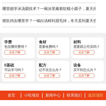
哪里能学冰汤圆技术？一碗冰里藏着软糯小圆子，夏天排队排
猪肚鸡去哪里学？一锅白汤鲜到眉毛掉，冬天卖到夏天也不淡
学费
食材
材料
包含哪些费用？
需要收费吗？
需要跟公司买吗？
点击了解
点击了解
点击了解
0基础
配方
设备
可以学习吗？
记不住怎么办？
买不到怎么办？
点击了解
点击了解
点击了解
首页
小吃项目
新闻中心
联系我们
返回顶部