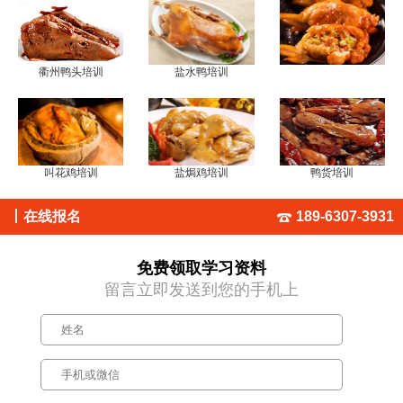
衢州鸭头培训
盐水鸭培训
叫花鸡培训
盐焗鸡培训
鸭货培训
丨
在线报名
189-6307-3931
免费领取学习资料
留言立即发送到您的手机上