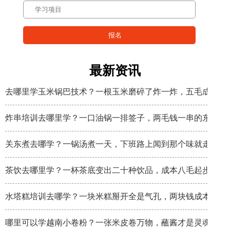
最新资讯
去哪里学玉米锅巴技术？一根玉米磨碎了炸一炸，五毛成本卖
炸串培训去哪里学？一口油锅一排签子，两毛钱一串的东西炸
关东煮去哪学？一锅汤煮一天，下班路上闻到那个味就走不动
茶饮去哪里学？一杯茶底变出二十种饮品，成本八毛起步
水塔糕培训去哪学？一块米糕掰开全是气孔，两块钱成本卖八
哪里可以学越南小卷粉？一张米皮卷万物，蘸酱才是灵魂