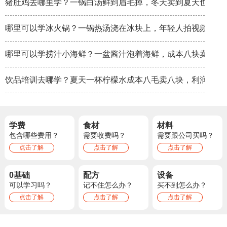
猪肚鸡去哪里学？一锅白汤鲜到眉毛掉，冬天卖到夏天也不淡
哪里可以学冰火锅？一锅热汤浇在冰块上，年轻人拍视频比吃
哪里可以学捞汁小海鲜？一盆酱汁泡着海鲜，成本八块卖三十
饮品培训去哪学？夏天一杯柠檬水成本八毛卖八块，利润率秒
学费
食材
材料
包含哪些费用？
需要收费吗？
需要跟公司买吗？
点击了解
点击了解
点击了解
0基础
配方
设备
可以学习吗？
记不住怎么办？
买不到怎么办？
点击了解
点击了解
点击了解