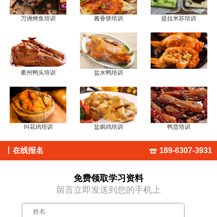
万洲烤鱼培训
酱香饼培训
提拉米苏培训
衢州鸭头培训
盐水鸭培训
叫花鸡培训
盐焗鸡培训
鸭货培训
丨
在线报名
189-6307-3931
免费领取学习资料
留言立即发送到您的手机上