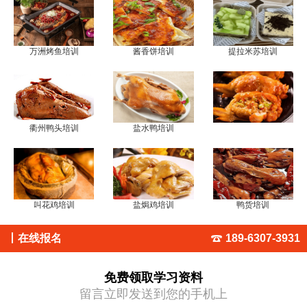
万洲烤鱼培训
酱香饼培训
提拉米苏培训
衢州鸭头培训
盐水鸭培训
叫花鸡培训
盐焗鸡培训
鸭货培训
丨
在线报名
189-6307-3931
免费领取学习资料
留言立即发送到您的手机上