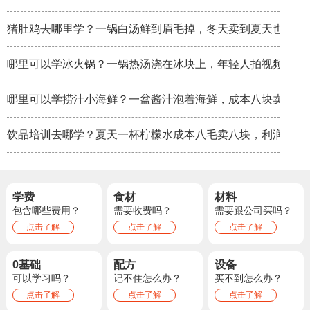
猪肚鸡去哪里学？一锅白汤鲜到眉毛掉，冬天卖到夏天也不淡
哪里可以学冰火锅？一锅热汤浇在冰块上，年轻人拍视频比吃
哪里可以学捞汁小海鲜？一盆酱汁泡着海鲜，成本八块卖三十
饮品培训去哪学？夏天一杯柠檬水成本八毛卖八块，利润率秒
学费
食材
材料
包含哪些费用？
需要收费吗？
需要跟公司买吗？
点击了解
点击了解
点击了解
0基础
配方
设备
可以学习吗？
记不住怎么办？
买不到怎么办？
点击了解
点击了解
点击了解