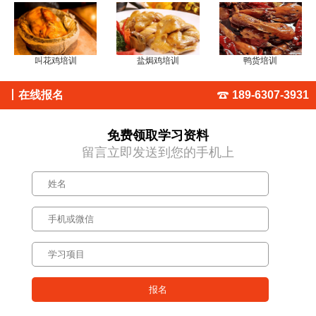
叫花鸡培训
盐焗鸡培训
鸭货培训
丨
在线报名
189-6307-3931
免费领取学习资料
留言立即发送到您的手机上