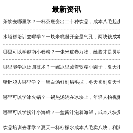
最新资讯
茶饮去哪里学？一杯茶底变出二十种饮品，成本八毛起步
水塔糕培训去哪学？一块米糕掰开全是气孔，两块钱成本卖八
哪里可以学越南小卷粉？一张米皮卷万物，蘸酱才是灵魂
哪里能学冰汤圆技术？一碗冰里藏着软糯小圆子，夏天排队排
猪肚鸡去哪里学？一锅白汤鲜到眉毛掉，冬天卖到夏天也不淡
哪里可以学冰火锅？一锅热汤浇在冰块上，年轻人拍视频比吃
哪里可以学捞汁小海鲜？一盆酱汁泡着海鲜，成本八块卖三十
饮品培训去哪学？夏天一杯柠檬水成本八毛卖八块，利润率秒