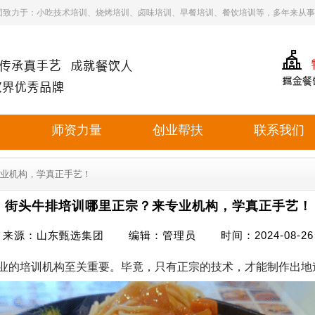
团致力于：小吃技术培训、烧烤培训、卤味培训、早餐培训、餐饮培训等，多年来从事
目
师资力量
创业帮扶
联系我们
专业机构，学真正手艺！
街头牛排培训哪里正宗？来专业机构，学真正手艺！
来源：山东甄选集团 编辑：管理员 时间：2024-08-26
的培训机构至关重要。毕竟，只有正宗的技术，才能制作出地