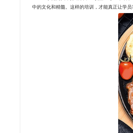
中的文化和精髓。这样的培训，才能真正让学员