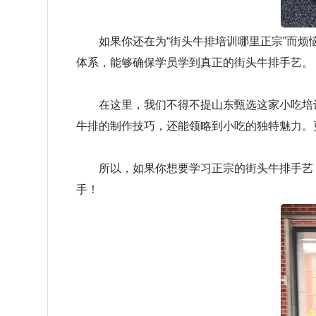
如果你还在为“街头牛排培训哪里正宗”而烦恼
体系，能够确保学员学到真正的街头牛排手艺。
在这里，我们不得不提山东甄选这家小吃培训
牛排的制作技巧，还能领略到小吃的独特魅力。
所以，如果你想要学习正宗的街头牛排手艺，
手！