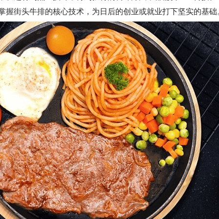
掌握街头牛排的核心技术，为日后的创业或就业打下坚实的基础