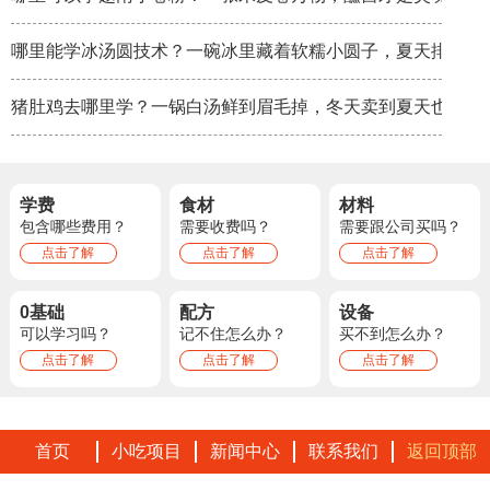
哪里能学冰汤圆技术？一碗冰里藏着软糯小圆子，夏天排队排
猪肚鸡去哪里学？一锅白汤鲜到眉毛掉，冬天卖到夏天也不淡
学费
食材
材料
包含哪些费用？
需要收费吗？
需要跟公司买吗？
点击了解
点击了解
点击了解
0基础
配方
设备
可以学习吗？
记不住怎么办？
买不到怎么办？
点击了解
点击了解
点击了解
首页
小吃项目
新闻中心
联系我们
返回顶部