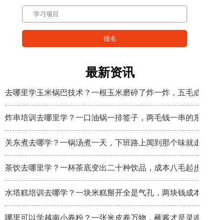
最新资讯
去哪里学玉米锅巴技术？一根玉米磨碎了炸一炸，五毛成本卖
炸串培训去哪里学？一口油锅一排签子，两毛钱一串的东西炸
关东煮去哪学？一锅汤煮一天，下班路上闻到那个味就走不动
茶饮去哪里学？一杯茶底变出二十种饮品，成本八毛起步
水塔糕培训去哪学？一块米糕掰开全是气孔，两块钱成本卖八
哪里可以学越南小卷粉？一张米皮卷万物，蘸酱才是灵魂