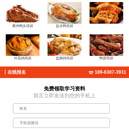
衢州鸭头培训
盐水鸭培训
叫花鸡培训
盐焗鸡培训
鸭货培训
丨
在线报名
189-6307-3931
免费领取学习资料
留言立即发送到您的手机上