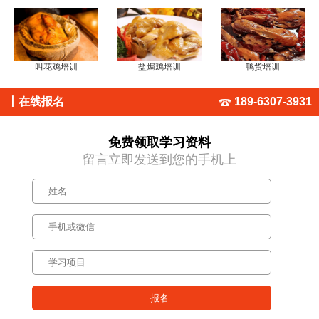
叫花鸡培训
盐焗鸡培训
鸭货培训
丨
在线报名
189-6307-3931
免费领取学习资料
留言立即发送到您的手机上