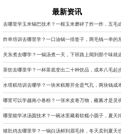
最新资讯
去哪里学玉米锅巴技术？一根玉米磨碎了炸一炸，五毛成本卖
炸串培训去哪里学？一口油锅一排签子，两毛钱一串的东西炸
关东煮去哪学？一锅汤煮一天，下班路上闻到那个味就走不动
茶饮去哪里学？一杯茶底变出二十种饮品，成本八毛起步
水塔糕培训去哪学？一块米糕掰开全是气孔，两块钱成本卖八
哪里可以学越南小卷粉？一张米皮卷万物，蘸酱才是灵魂
哪里能学冰汤圆技术？一碗冰里藏着软糯小圆子，夏天排队排
猪肚鸡去哪里学？一锅白汤鲜到眉毛掉，冬天卖到夏天也不淡