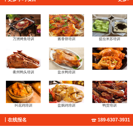
万洲烤鱼培训
酱香饼培训
提拉米苏培训
衢州鸭头培训
盐水鸭培训
叫花鸡培训
盐焗鸡培训
鸭货培训
丨
在线报名
189-6307-3931