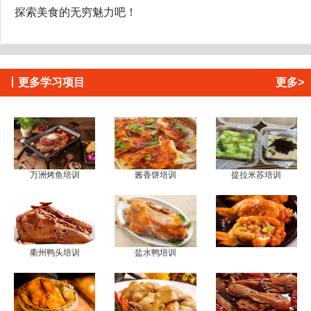
探索美食的无穷魅力吧！
丨
更多学习项目
更多>
万洲烤鱼培训
酱香饼培训
提拉米苏培训
衢州鸭头培训
盐水鸭培训