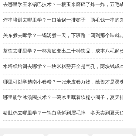
去哪里学玉米锅巴技术？一根玉米磨碎了炸一炸，五毛成本卖
炸串培训去哪里学？一口油锅一排签子，两毛钱一串的东西炸
关东煮去哪学？一锅汤煮一天，下班路上闻到那个味就走不动
茶饮去哪里学？一杯茶底变出二十种饮品，成本八毛起步
水塔糕培训去哪学？一块米糕掰开全是气孔，两块钱成本卖八
哪里可以学越南小卷粉？一张米皮卷万物，蘸酱才是灵魂
哪里能学冰汤圆技术？一碗冰里藏着软糯小圆子，夏天排队排
猪肚鸡去哪里学？一锅白汤鲜到眉毛掉，冬天卖到夏天也不淡