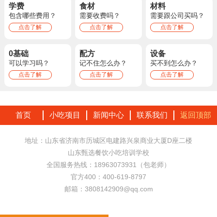
学费
食材
材料
包含哪些费用？
需要收费吗？
需要跟公司买吗？
点击了解
点击了解
点击了解
0基础
配方
设备
可以学习吗？
记不住怎么办？
买不到怎么办？
点击了解
点击了解
点击了解
首页
小吃项目
新闻中心
联系我们
返回顶部
地址：山东省济南市历城区电建路兴泉商业大厦D座二楼
山东甄选餐饮小吃培训学校
全国服务热线：18963073931（包老师）
官方400：400-619-8797
邮箱：3808142909@qq.com