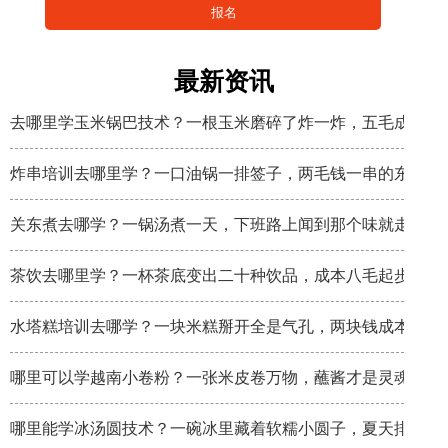
最新资讯
去哪里学玉米锅巴技术？一根玉米磨碎了炸一炸，五毛成本卖
炸串培训去哪里学？一口油锅一排签子，两毛钱一串的东西炸
关东煮去哪学？一锅汤煮一天，下班路上闻到那个味就走不动
茶饮去哪里学？一杯茶底变出二十种饮品，成本八毛起步
水塔糕培训去哪学？一块米糕掰开全是气孔，两块钱成本卖八
哪里可以学越南小卷粉？一张米皮卷万物，蘸酱才是灵魂
哪里能学冰汤圆技术？一碗冰里藏着软糯小圆子，夏天排队排