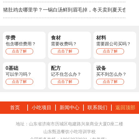
猪肚鸡去哪里学？一锅白汤鲜到眉毛掉，冬天卖到夏天也不淡
学费
食材
材料
包含哪些费用？
需要收费吗？
需要跟公司买吗？
点击了解
点击了解
点击了解
0基础
配方
设备
可以学习吗？
记不住怎么办？
买不到怎么办？
点击了解
点击了解
点击了解
首页
小吃项目
新闻中心
联系我们
返回顶部
地址：山东省济南市历城区电建路兴泉商业大厦D座二楼
山东甄选餐饮小吃培训学校