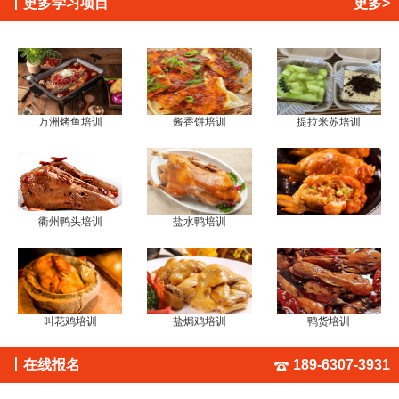
丨
更多学习项目
更多>
万洲烤鱼培训
酱香饼培训
提拉米苏培训
衢州鸭头培训
盐水鸭培训
叫花鸡培训
盐焗鸡培训
鸭货培训
丨
在线报名
189-6307-3931