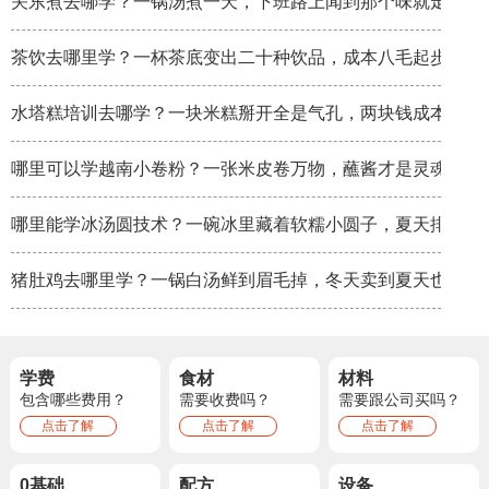
关东煮去哪学？一锅汤煮一天，下班路上闻到那个味就走不动
茶饮去哪里学？一杯茶底变出二十种饮品，成本八毛起步
水塔糕培训去哪学？一块米糕掰开全是气孔，两块钱成本卖八
哪里可以学越南小卷粉？一张米皮卷万物，蘸酱才是灵魂
哪里能学冰汤圆技术？一碗冰里藏着软糯小圆子，夏天排队排
猪肚鸡去哪里学？一锅白汤鲜到眉毛掉，冬天卖到夏天也不淡
学费
食材
材料
包含哪些费用？
需要收费吗？
需要跟公司买吗？
点击了解
点击了解
点击了解
0基础
配方
设备