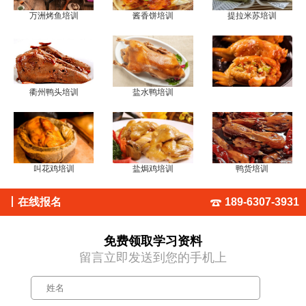
万洲烤鱼培训
酱香饼培训
提拉米苏培训
衢州鸭头培训
盐水鸭培训
叫花鸡培训
盐焗鸡培训
鸭货培训
丨
在线报名
189-6307-3931
免费领取学习资料
留言立即发送到您的手机上