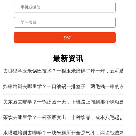
最新资讯
去哪里学玉米锅巴技术？一根玉米磨碎了炸一炸，五毛成本卖
炸串培训去哪里学？一口油锅一排签子，两毛钱一串的东西炸
关东煮去哪学？一锅汤煮一天，下班路上闻到那个味就走不动
茶饮去哪里学？一杯茶底变出二十种饮品，成本八毛起步
水塔糕培训去哪学？一块米糕掰开全是气孔，两块钱成本卖八