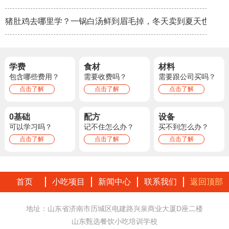
猪肚鸡去哪里学？一锅白汤鲜到眉毛掉，冬天卖到夏天也不淡
学费
食材
材料
包含哪些费用？
需要收费吗？
需要跟公司买吗？
点击了解
点击了解
点击了解
0基础
配方
设备
可以学习吗？
记不住怎么办？
买不到怎么办？
点击了解
点击了解
点击了解
首页
小吃项目
新闻中心
联系我们
返回顶部
地址：山东省济南市历城区电建路兴泉商业大厦D座二楼
山东甄选餐饮小吃培训学校