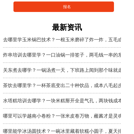
最新资讯
去哪里学玉米锅巴技术？一根玉米磨碎了炸一炸，五毛成本卖
炸串培训去哪里学？一口油锅一排签子，两毛钱一串的东西炸
关东煮去哪学？一锅汤煮一天，下班路上闻到那个味就走不动
茶饮去哪里学？一杯茶底变出二十种饮品，成本八毛起步
水塔糕培训去哪学？一块米糕掰开全是气孔，两块钱成本卖八
哪里可以学越南小卷粉？一张米皮卷万物，蘸酱才是灵魂
哪里能学冰汤圆技术？一碗冰里藏着软糯小圆子，夏天排队排