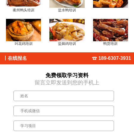
衢州鸭头培训
盐水鸭培训
叫花鸡培训
盐焗鸡培训
鸭货培训
丨
在线报名
189-6307-3931
免费领取学习资料
留言立即发送到您的手机上