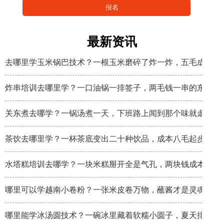
最新资讯
去哪里学玉米锅巴技术？一根玉米磨碎了炸一炸，五毛成本卖
炸串培训去哪里学？一口油锅一排签子，两毛钱一串的东西炸
关东煮去哪学？一锅汤煮一天，下班路上闻到那个味就走不动
茶饮去哪里学？一杯茶底变出二十种饮品，成本八毛起步
水塔糕培训去哪学？一块米糕掰开全是气孔，两块钱成本卖八
哪里可以学越南小卷粉？一张米皮卷万物，蘸酱才是灵魂
哪里能学冰汤圆技术？一碗冰里藏着软糯小圆子，夏天排队排