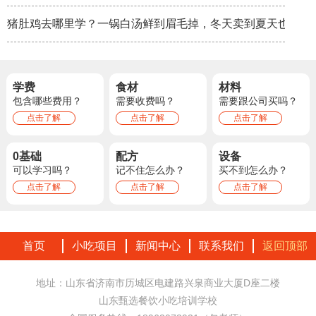
猪肚鸡去哪里学？一锅白汤鲜到眉毛掉，冬天卖到夏天也不淡
学费
食材
材料
包含哪些费用？
需要收费吗？
需要跟公司买吗？
点击了解
点击了解
点击了解
0基础
配方
设备
可以学习吗？
记不住怎么办？
买不到怎么办？
点击了解
点击了解
点击了解
首页
小吃项目
新闻中心
联系我们
返回顶部
地址：山东省济南市历城区电建路兴泉商业大厦D座二楼
山东甄选餐饮小吃培训学校