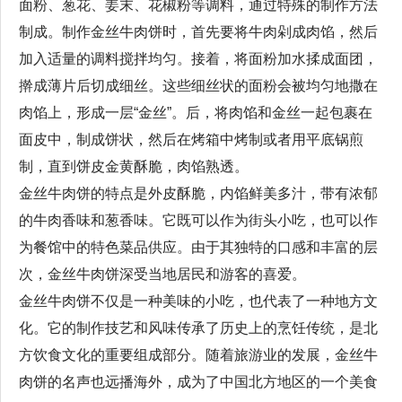
面粉、葱花、姜末、花椒粉等调料，通过特殊的制作方法
制成。制作金丝牛肉饼时，首先要将牛肉剁成肉馅，然后
加入适量的调料搅拌均匀。接着，将面粉加水揉成面团，
擀成薄片后切成细丝。这些细丝状的面粉会被均匀地撒在
肉馅上，形成一层“金丝”。后，将肉馅和金丝一起包裹在
面皮中，制成饼状，然后在烤箱中烤制或者用平底锅煎
制，直到饼皮金黄酥脆，肉馅熟透。
金丝牛肉饼的特点是外皮酥脆，内馅鲜美多汁，带有浓郁
的牛肉香味和葱香味。它既可以作为街头小吃，也可以作
为餐馆中的特色菜品供应。由于其独特的口感和丰富的层
次，金丝牛肉饼深受当地居民和游客的喜爱。
金丝牛肉饼不仅是一种美味的小吃，也代表了一种地方文
化。它的制作技艺和风味传承了历史上的烹饪传统，是北
方饮食文化的重要组成部分。随着旅游业的发展，金丝牛
肉饼的名声也远播海外，成为了中国北方地区的一个美食