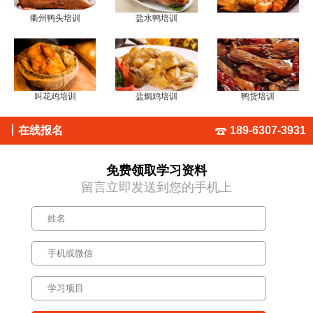
衢州鸭头培训
盐水鸭培训
叫花鸡培训
盐焗鸡培训
鸭货培训
丨
在线报名
189-6307-3931
免费领取学习资料
留言立即发送到您的手机上