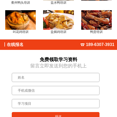
衢州鸭头培训
盐水鸭培训
叫花鸡培训
盐焗鸡培训
鸭货培训
丨
在线报名
189-6307-3931
免费领取学习资料
留言立即发送到您的手机上