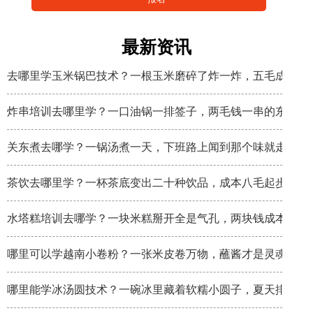
最新资讯
去哪里学玉米锅巴技术？一根玉米磨碎了炸一炸，五毛成本卖
炸串培训去哪里学？一口油锅一排签子，两毛钱一串的东西炸
关东煮去哪学？一锅汤煮一天，下班路上闻到那个味就走不动
茶饮去哪里学？一杯茶底变出二十种饮品，成本八毛起步
水塔糕培训去哪学？一块米糕掰开全是气孔，两块钱成本卖八
哪里可以学越南小卷粉？一张米皮卷万物，蘸酱才是灵魂
哪里能学冰汤圆技术？一碗冰里藏着软糯小圆子，夏天排队排