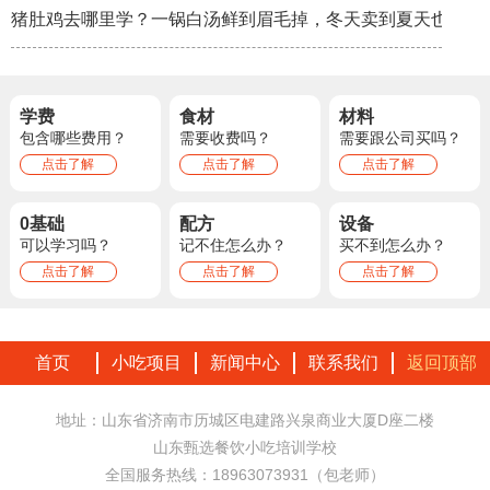
猪肚鸡去哪里学？一锅白汤鲜到眉毛掉，冬天卖到夏天也不淡
学费
食材
材料
包含哪些费用？
需要收费吗？
需要跟公司买吗？
点击了解
点击了解
点击了解
0基础
配方
设备
可以学习吗？
记不住怎么办？
买不到怎么办？
点击了解
点击了解
点击了解
首页
小吃项目
新闻中心
联系我们
返回顶部
地址：山东省济南市历城区电建路兴泉商业大厦D座二楼
山东甄选餐饮小吃培训学校
全国服务热线：18963073931（包老师）