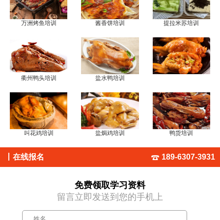
万洲烤鱼培训
酱香饼培训
提拉米苏培训
衢州鸭头培训
盐水鸭培训
叫花鸡培训
盐焗鸡培训
鸭货培训
丨
在线报名
189-6307-3931
免费领取学习资料
留言立即发送到您的手机上