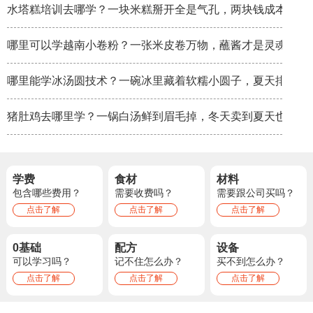
水塔糕培训去哪学？一块米糕掰开全是气孔，两块钱成本卖八
哪里可以学越南小卷粉？一张米皮卷万物，蘸酱才是灵魂
哪里能学冰汤圆技术？一碗冰里藏着软糯小圆子，夏天排队排
猪肚鸡去哪里学？一锅白汤鲜到眉毛掉，冬天卖到夏天也不淡
学费
食材
材料
包含哪些费用？
需要收费吗？
需要跟公司买吗？
点击了解
点击了解
点击了解
0基础
配方
设备
可以学习吗？
记不住怎么办？
买不到怎么办？
点击了解
点击了解
点击了解