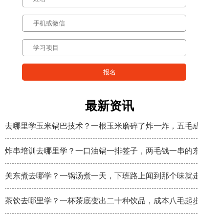
最新资讯
去哪里学玉米锅巴技术？一根玉米磨碎了炸一炸，五毛成本卖
炸串培训去哪里学？一口油锅一排签子，两毛钱一串的东西炸
关东煮去哪学？一锅汤煮一天，下班路上闻到那个味就走不动
茶饮去哪里学？一杯茶底变出二十种饮品，成本八毛起步