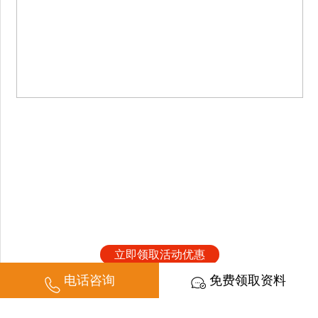
立即领取活动优惠
电话咨询
免费领取资料
重庆鸡公煲培训：传承美食文化，掌握烹饪精髓
来源：山东甄选集团 编辑：管理员 时间：2024-08-06