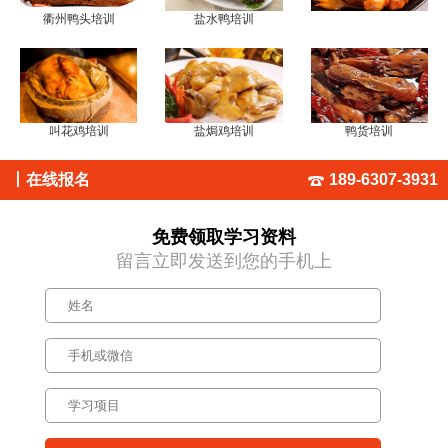
衢州鸭头培训
盐水鸭培训
叫花鸡培训
盐焗鸡培训
鸭货培训
丨
在线报名
189-6307-3931
免费领取学习资料
留言立即发送到您的手机上