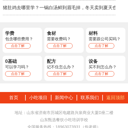
猪肚鸡去哪里学？一锅白汤鲜到眉毛掉，冬天卖到夏天也不淡
学费
食材
材料
包含哪些费用？
需要收费吗？
需要跟公司买吗？
点击了解
点击了解
点击了解
0基础
配方
设备
可以学习吗？
记不住怎么办？
买不到怎么办？
点击了解
点击了解
点击了解
首页
小吃项目
新闻中心
联系我们
返回顶部
地址：山东省济南市历城区电建路兴泉商业大厦D座二楼
山东甄选餐饮小吃培训学校
全国服务热线：18963073931（包老师）