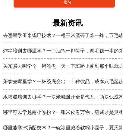
最新资讯
去哪里学玉米锅巴技术？一根玉米磨碎了炸一炸，五毛成本卖
炸串培训去哪里学？一口油锅一排签子，两毛钱一串的东西炸
关东煮去哪学？一锅汤煮一天，下班路上闻到那个味就走不动
茶饮去哪里学？一杯茶底变出二十种饮品，成本八毛起步
水塔糕培训去哪学？一块米糕掰开全是气孔，两块钱成本卖八
哪里可以学越南小卷粉？一张米皮卷万物，蘸酱才是灵魂
哪里能学冰汤圆技术？一碗冰里藏着软糯小圆子，夏天排队排