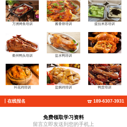
万洲烤鱼培训
酱香饼培训
提拉米苏培训
衢州鸭头培训
盐水鸭培训
叫花鸡培训
盐焗鸡培训
鸭货培训
丨
在线报名
189-6307-3931
免费领取学习资料
留言立即发送到您的手机上