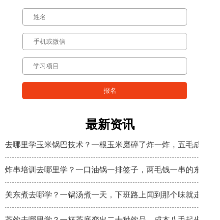
最新资讯
去哪里学玉米锅巴技术？一根玉米磨碎了炸一炸，五毛成本卖
炸串培训去哪里学？一口油锅一排签子，两毛钱一串的东西炸
关东煮去哪学？一锅汤煮一天，下班路上闻到那个味就走不动
茶饮去哪里学？一杯茶底变出二十种饮品，成本八毛起步