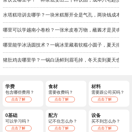
水塔糕培训去哪学？一块米糕掰开全是气孔，两块钱成本卖八
哪里可以学越南小卷粉？一张米皮卷万物，蘸酱才是灵魂
哪里能学冰汤圆技术？一碗冰里藏着软糯小圆子，夏天排队排
猪肚鸡去哪里学？一锅白汤鲜到眉毛掉，冬天卖到夏天也不淡
学费
食材
材料
包含哪些费用？
需要收费吗？
需要跟公司买吗？
点击了解
点击了解
点击了解
0基础
配方
设备
可以学习吗？
记不住怎么办？
买不到怎么办？
点击了解
点击了解
点击了解